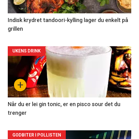
Indisk krydret tandoori-kylling lager du enkelt på
grillen
Forsiden
UKENS DRINK
akkurat
nå
+
-
2
Når du er lei gin tonic, er en pisco sour det du
trenger
Forsiden
GODBITER I POLLISTEN