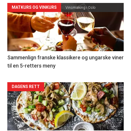
Forsiden
MATKURS OG VINKURS
Vinsmaking i Oslo
akkurat
nå
-
5
Sammenlign franske klassikere og ungarske viner
til en 5-retters meny
Forsiden
DAGENS RETT
akkurat
nå
-