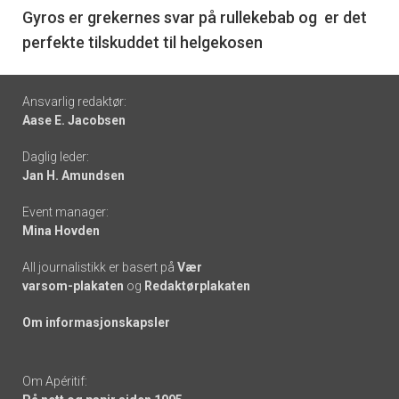
6
Gyros er grekernes svar på rullekebab og er det
perfekte tilskuddet til helgekosen
Footer
Ansvarlig redaktør:
Aase E. Jacobsen
-
Daglig leder:
links
Jan H. Amundsen
Event manager:
Mina Hovden
All journalistikk er basert på
Vær
varsom-plakaten
og
Redaktørplakaten
Om informasjonskapsler
Om Apéritif: