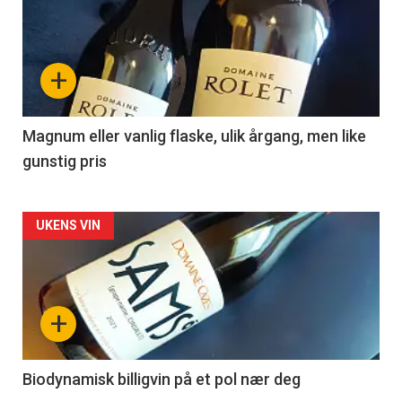
akkurat
nå
+
-
3
Magnum eller vanlig flaske, ulik årgang, men like
gunstig pris
Forsiden
UKENS VIN
akkurat
nå
+
-
4
Biodynamisk billigvin på et pol nær deg