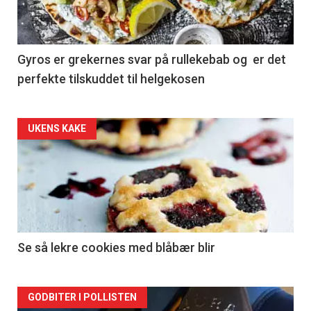
Gyros er grekernes svar på rullekebab og er det
perfekte tilskuddet til helgekosen
Forsiden
UKENS KAKE
akkurat
nå
-
2
Se så lekre cookies med blåbær blir
Forsiden
GODBITER I POLLISTEN