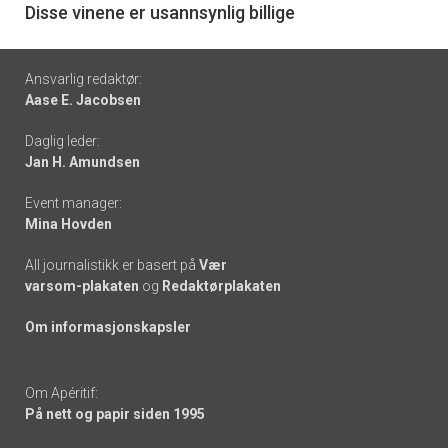
6
Disse vinene er usannsynlig billige
Footer
Ansvarlig redaktør:
Aase E. Jacobsen
-
Daglig leder:
links
Jan H. Amundsen
Event manager:
Mina Hovden
All journalistikk er basert på
Vær
varsom-plakaten
og
Redaktørplakaten
Om informasjonskapsler
Om Apéritif:
På nett og papir siden 1995