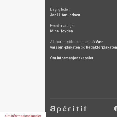
links
Daglig leder:
Jan H. Amundsen
Event manager:
Mina Hovden
All journalistikk er basert på
Vær
varsom-plakaten
og
Redaktørplakaten
Om informasjonskapsler
Footer
-
Om informasjonskapsler