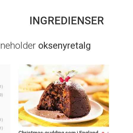
INGREDIENSER
nneholder
oksenyretalg
1)
0)
1)
1)
Christmas-pudding som i England