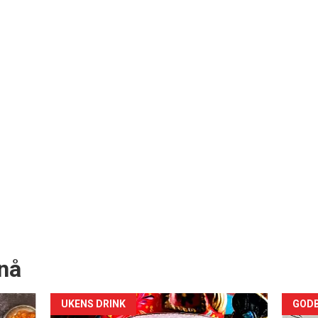
nå
Forsiden
For
UKENS DRINK
GODB