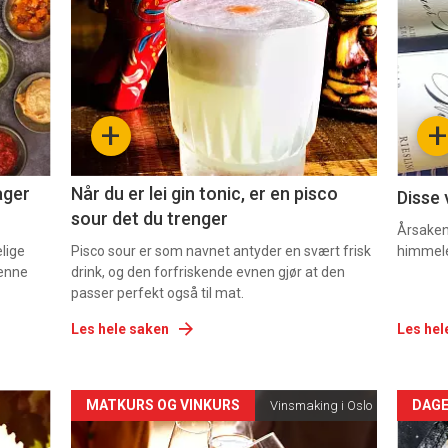
akkurat
akk
nå
nå
-
-
+
+
2
3
ager
Når du er lei gin tonic, er en pisco
Disse 
sour det du trenger
Årsaken 
elige
Pisco sour er som navnet antyder en svært frisk
himmel
denne
drink, og den forfriskende evnen gjør at den
passer perfekt også til mat.
Les hele saken
Les hel
Forsiden
For
MATKURS OG VINKURS
DAGE
Vinsmaking i Oslo