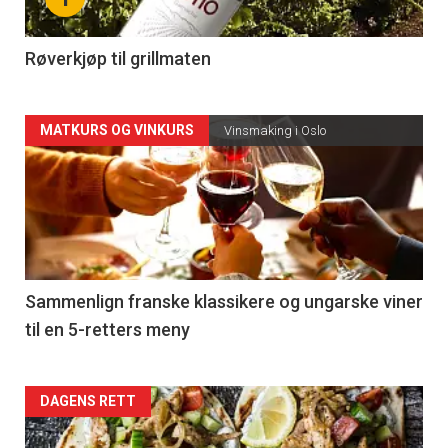
-
4
Røverkjøp til grillmaten
Forsiden
MATKURS OG VINKURS
Vinsmaking i Oslo
akkurat
nå
-
5
Sammenlign franske klassikere og ungarske viner
til en 5-retters meny
Forsiden
DAGENS RETT