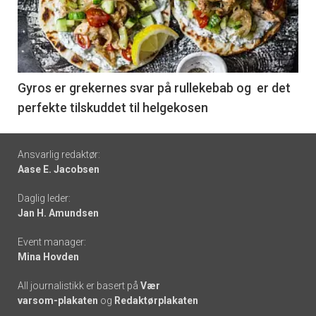
akkurat
nå
-
6
Gyros er grekernes svar på rullekebab og er det
perfekte tilskuddet til helgekosen
Footer
Ansvarlig redaktør:
Aase E. Jacobsen
-
Daglig leder:
links
Jan H. Amundsen
Event manager:
Mina Hovden
All journalistikk er basert på
Vær
varsom-plakaten
og
Redaktørplakaten