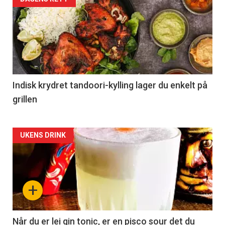
Indisk krydret tandoori-kylling lager du enkelt på
grillen
Forsiden
UKENS DRINK
akkurat
nå
+
-
2
Når du er lei gin tonic, er en pisco sour det du