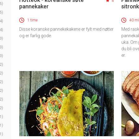
4
5)
pannekaker
sitron
5)
1 time
40 mi
4)
Disse koranske pannekekakene er fylt med nøtter
Med rask
4)
og er farlig gode.
pannekak
3)
uka. Om 
3)
du bli ov
er.
3)
2)
2)
2)
2)
2)
2)
1)
1)
1)