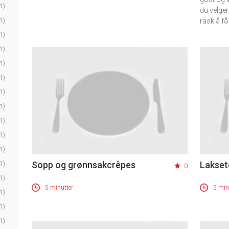
1)
du velger
1)
rask å få t
1)
1)
1)
1)
1)
1)
1)
1)
1)
Sopp og grønnsakcrêpes
Lakset
1)
0
1)
5 minutter
5 min
1)
1)
1)