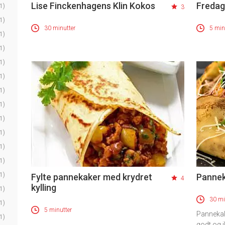
Lise Finckenhagens Klin Kokos
Fredag
1)
3
1)
30 minutter
5 min
1)
1)
1)
1)
1)
1)
1)
1)
1)
1)
1)
Fylte pannekaker med krydret
Pannek
4
kylling
1)
30 mi
1)
5 minutter
Pannekak
1)
godt og i