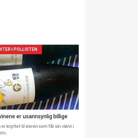
siden
ITER I POLLISTEN
urat
vinene er usannsynlig billige
er knyttet til eieren som får sin «lønn i
en».