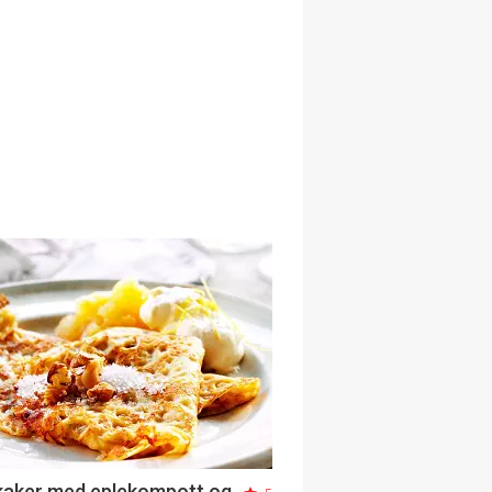
aker med eplekompott og