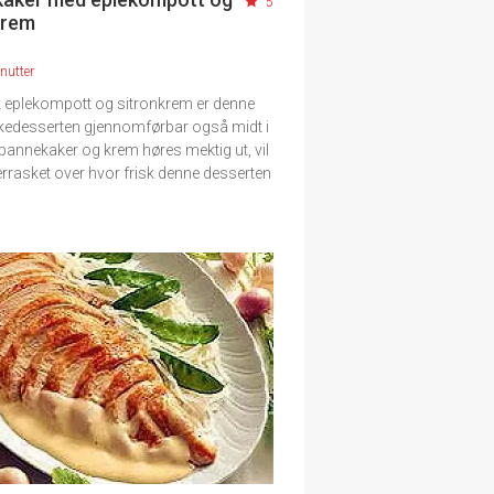
5
krem
nutter
 eplekompott og sitronkrem er denne
edesserten gjennomførbar også midt i
pannekaker og krem høres mektig ut, vil
errasket over hvor frisk denne desserten