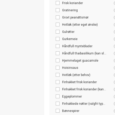
Frisk koriander
(
Gratinering
(
Grovt peanøttsmør
(
Hvitløk (etter eget ønske)
(
Gulrøtter
(
Gurkemeie
(
Håndfull mynteblader
(
Håndfull thaibasilikum (kan sl...
(
Hjemmelaget guacamole
(
Hoisinsaus
(
Hvitløk (etter behov)
(
Finhakket frisk koriander
(
Finhakket frisk koriander (kan...
(
Eggeplommer
(
Finhakkede nøtter (valgfri typ...
(
Bønnespirer
(