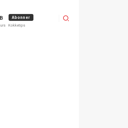
Logg
B
Abonner
kurs
Kokketips
inn