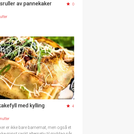
sruller av pannekaker
0
utter
akefyll med kylling
4
nutter
er er ikke bare barnemat, men også et
kke minst raskt alternativ til middag når