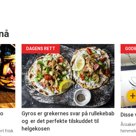
nå
Forsiden
For
DAGENS RETT
GODB
akkurat
akk
nå
nå
-
-
+
2
3
co
Gyros er grekernes svar på rullekebab
Disse 
og er det perfekte tilskuddet til
Årsaken 
helgekosen
t frisk
himmel