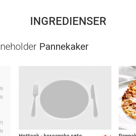
INGREDIENSER
nneholder
Pannekaker
0)
0)
7)
5)
Hotteok - koreanske søte
Pannek