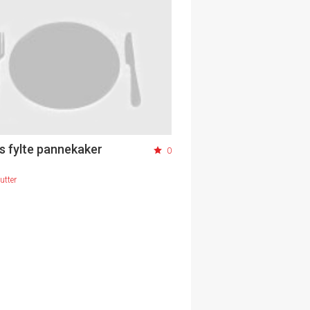
s fylte pannekaker
0
utter