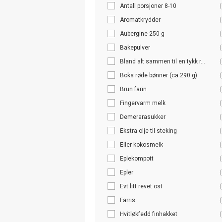
Antall porsjoner 8-10
(
Aromatkrydder
(
Aubergine 250 g
(
Bakepulver
(
Bland alt sammen til en tykk r...
(
Boks røde bønner (ca 290 g)
(
Brun farin
(
Fingervarm melk
(
Demerarasukker
(
Ekstra olje til steking
(
Eller kokosmelk
(
Eplekompott
(
Epler
(
Evt litt revet ost
(
Farris
(
Hvitløkfedd finhakket
(