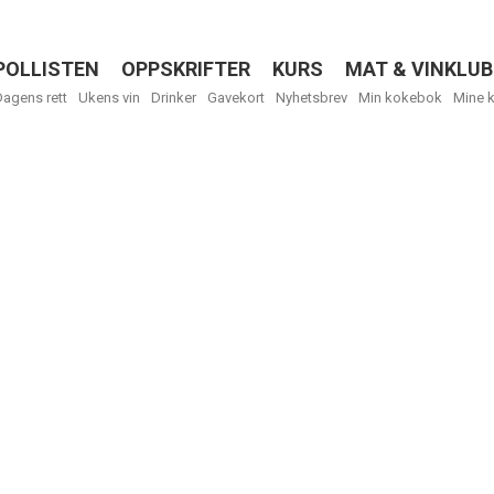
POLLISTEN
OPPSKRIFTER
KURS
MAT & VINKLUB
Menu
Dagens rett
Ukens vin
Drinker
Gavekort
Nyhetsbrev
Min kokebok
Mine 