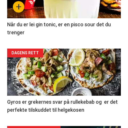
+
Når du er lei gin tonic, er en pisco sour det du
trenger
Forsiden
DAGENS RETT
akkurat
nå
-
2
Gyros er grekernes svar på rullekebab og er det
perfekte tilskuddet til helgekosen