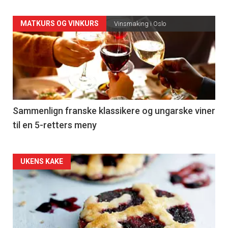
Forsiden
MATKURS OG VINKURS
Vinsmaking i Oslo
akkurat
nå
-
5
Sammenlign franske klassikere og ungarske viner
til en 5-retters meny
Forsiden
UKENS KAKE
akkurat
nå