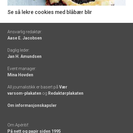
-
6
Se så lekre cookies med blåbær blir
Footer
Ansvarlig redaktør:
Aase E. Jacobsen
-
Daglig leder:
links
Jan H. Amundsen
Event manager:
Mina Hovden
All journalistikk er basert på
Vær
varsom-plakaten
og
Redaktørplakaten
Om informasjonskapsler
Om Apéritif:
På nett og papir siden 1995