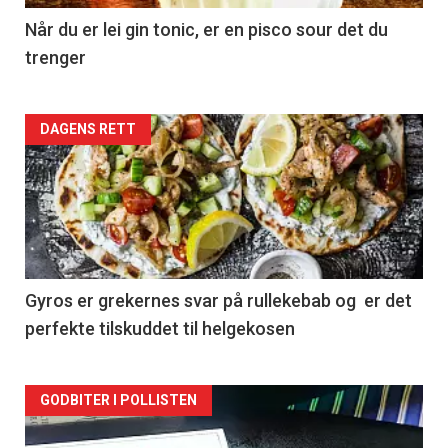
Når du er lei gin tonic, er en pisco sour det du
trenger
Forsiden
DAGENS RETT
akkurat
nå
-
2
Gyros er grekernes svar på rullekebab og er det
perfekte tilskuddet til helgekosen
Forsiden
GODBITER I POLLISTEN
akkurat