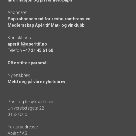
Informasjon og priser nett/papir
Abonnere:
Papirabonnement for restaurantbransjen
Medlemskap Apéritif Mat- og vinklubb
Kontakt oss:
aperitif@aperitif.no
Telefon
+47 21 45 61 60
Ofte stilte spørsmål
Nyhetsbrev:
Meld deg på våre nyhetsbrev
Post- og besøksadresse:
Universitetsgata 22
0162 Oslo
Fakturaadresse:
Apéritif AS