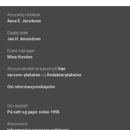
Footer
Ansvarlig redaktør:
Aase E. Jacobsen
-
Daglig leder:
links
Jan H. Amundsen
Event manager:
Mina Hovden
All journalistikk er basert på
Vær
varsom-plakaten
og
Redaktørplakaten
Om informasjonskapsler
Om Apéritif:
På nett og papir siden 1995
Annonsere: