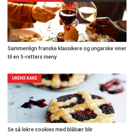
akkurat
nå
-
5
Sammenlign franske klassikere og ungarske viner
til en 5-retters meny
Forsiden
UKENS KAKE
akkurat
nå
-
6
Se så lekre cookies med blåbær blir