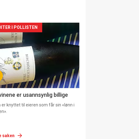
siden
ITER I POLLISTEN
urat
vinene er usannsynlig billige
er knyttet til eieren som får sin «lønn i
en».
e saken