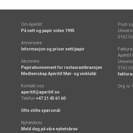
Om Apéritif:
Post- o
På nett og papir siden 1995
Universi
0162 Os
Annonsere:
Informasjon og priser nett/papir
Faktura
Apéritif
Abonnere:
Universi
Papirabonnement for restaurantbransjen
0162 Os
Medlemskap Apéritif Mat- og vinklubb
faktura
Kontakt oss:
Org. nr.
aperitif@aperitif.no
Telefon
+47 21 45 61 60
Ofte stilte spørsmål
Nyhetsbrev:
Meld deg på våre nyhetsbrev