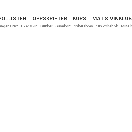
POLLISTEN
OPPSKRIFTER
KURS
MAT & VINKLUB
Menu
Dagens rett
Ukens vin
Drinker
Gavekort
Nyhetsbrev
Min kokebok
Mine 