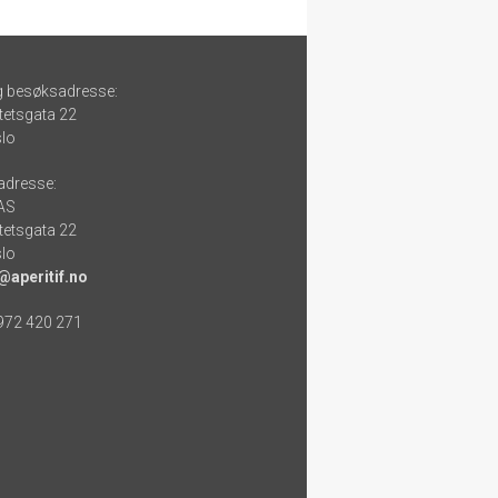
g besøksadresse:
tetsgata 22
lo
adresse:
 AS
tetsgata 22
lo
@aperitif.no
 972 420 271