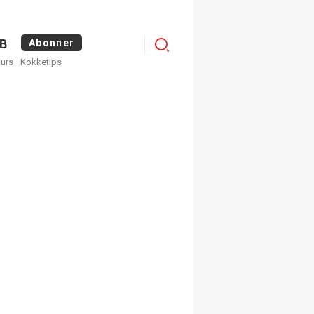
Logg
B
Abonner
kurs
Kokketips
inn