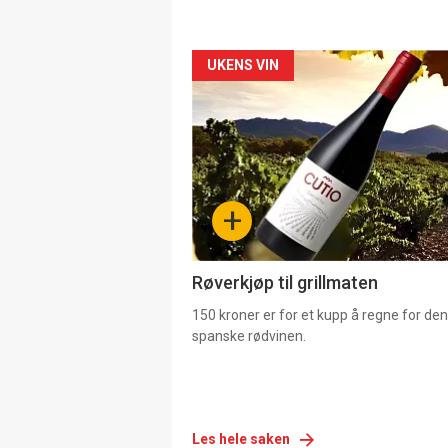
Forsiden
UKENS VIN
akkurat
nå
-
+
4
Røverkjøp til grillmaten
150 kroner er for et kupp å regne for de
spanske rødvinen.
Les hele saken