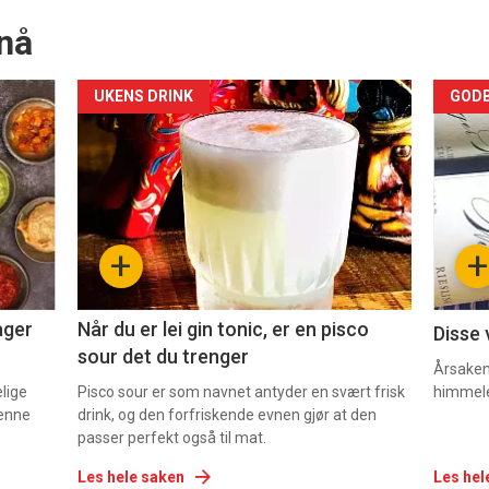
nå
Forsiden
For
UKENS DRINK
GODB
akkurat
akk
nå
nå
-
-
+
+
2
3
ager
Når du er lei gin tonic, er en pisco
Disse 
sour det du trenger
Årsaken 
elige
Pisco sour er som navnet antyder en svært frisk
himmel
denne
drink, og den forfriskende evnen gjør at den
passer perfekt også til mat.
Les hele saken
Les hel