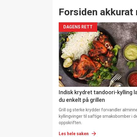
Forsiden akkurat 
DAGENS RETT
Indisk krydret tandoori-kylling l
du enkelt på grillen
Grill og sterke krydder forvandler alminn
kyllingvinger til saftige smaksbomber i 
oppskriften.
Les hele saken