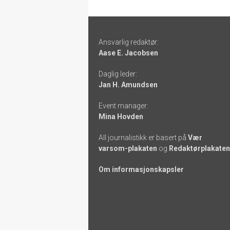
Footer
Ansvarlig redaktør:
-
Aase E. Jacobsen
links
Daglig leder:
Jan H. Amundsen
Event manager:
Mina Hovden
All journalistikk er basert på
Vær
varsom-plakaten
og
Redaktørplakaten
Om informasjonskapsler