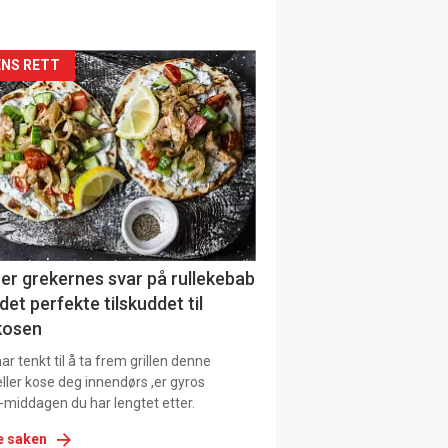
siden
NS RETT
urat
er grekernes svar på rullekebab
det perfekte tilskuddet til
kosen
r tenkt til å ta frem grillen denne
ller kose deg innendørs ,er gyros
-middagen du har lengtet etter.
e saken