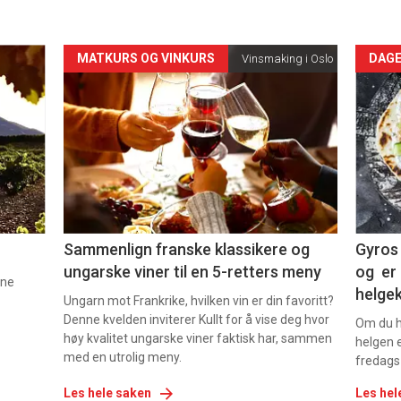
Forsiden
For
MATKURS OG VINKURS
DAGE
Vinsmaking i Oslo
akkurat
akk
nå
nå
-
-
5
6
Sammenlign franske klassikere og
Gyros 
ungarske viner til en 5-retters meny
og er 
nne
helge
Ungarn mot Frankrike, hvilken vin er din favoritt?
Denne kvelden inviterer Kullt for å vise deg hvor
Om du ha
høy kvalitet ungarske viner faktisk har, sammen
helgen e
med en utrolig meny.
fredags
Les hele saken
Les hel