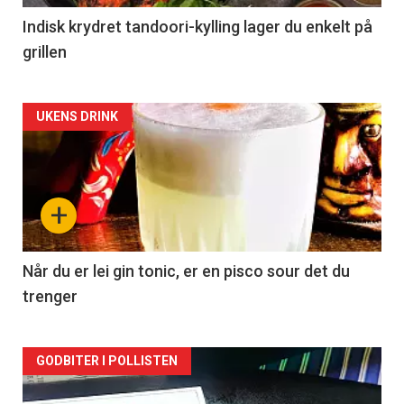
Indisk krydret tandoori-kylling lager du enkelt på
grillen
Forsiden
UKENS DRINK
akkurat
nå
+
-
2
Når du er lei gin tonic, er en pisco sour det du
trenger
Forsiden
GODBITER I POLLISTEN
akkurat