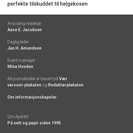
perfekte tilskuddet til helgekosen
Footer
Ansvarlig redaktør:
Aase E. Jacobsen
-
Daglig leder:
links
Jan H. Amundsen
Event manager:
Mina Hovden
All journalistikk er basert på
Vær
varsom-plakaten
og
Redaktørplakaten
Om informasjonskapsler
Om Apéritif:
På nett og papir siden 1995