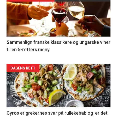
akkurat
nå
-
5
Sammenlign franske klassikere og ungarske viner
til en 5-retters meny
Forsiden
DAGENS RETT
akkurat
nå
-
6
Gyros er grekernes svar på rullekebab og er det