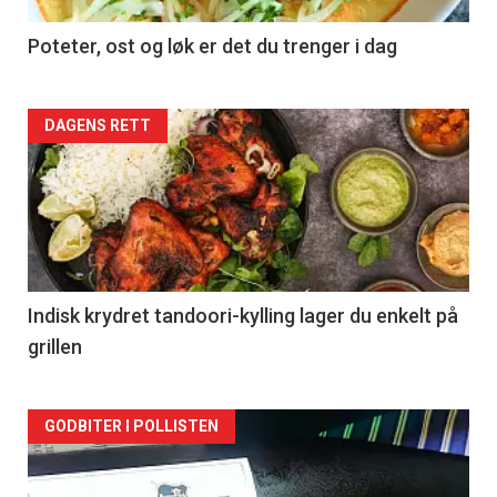
Poteter, ost og løk er det du trenger i dag
Forsiden
DAGENS RETT
akkurat
nå
-
2
Indisk krydret tandoori-kylling lager du enkelt på
grillen
Forsiden
GODBITER I POLLISTEN
akkurat