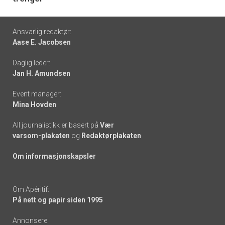
Footer
Ansvarlig redaktør:
Aase E. Jacobsen
-
Daglig leder:
links
Jan H. Amundsen
Event manager:
Mina Hovden
All journalistikk er basert på
Vær
varsom-plakaten
og
Redaktørplakaten
Om informasjonskapsler
Om Apéritif:
På nett og papir siden 1995
Annonsere: