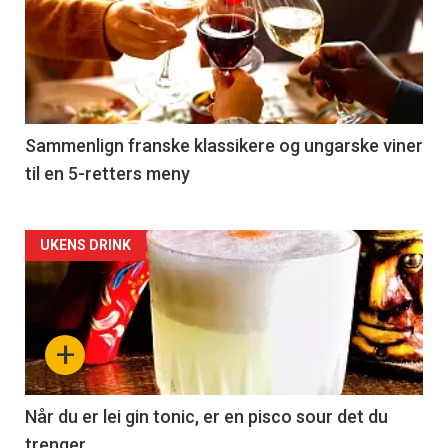
akkurat
nå
-
5
Sammenlign franske klassikere og ungarske viner
til en 5-retters meny
Forsiden
UKENS DRINK
akkurat
nå
+
-
6
Når du er lei gin tonic, er en pisco sour det du
trenger