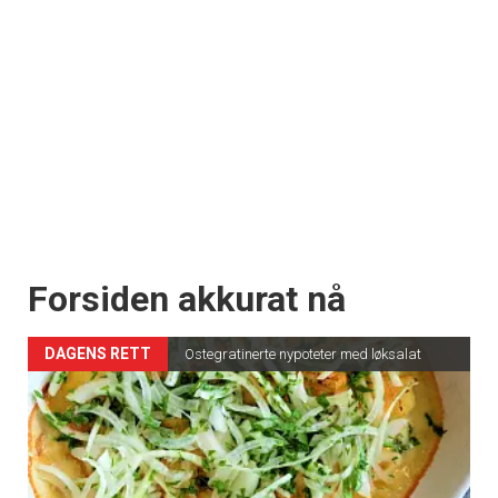
Forsiden akkurat nå
DAGENS RETT
Ostegratinerte nypoteter med løksalat