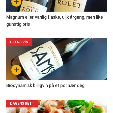
+
-
3
Magnum eller vanlig flaske, ulik årgang, men like
gunstig pris
Forsiden
UKENS VIN
akkurat
nå
+
-
4
Biodynamisk billigvin på et pol nær deg
Forsiden
DAGENS RETT