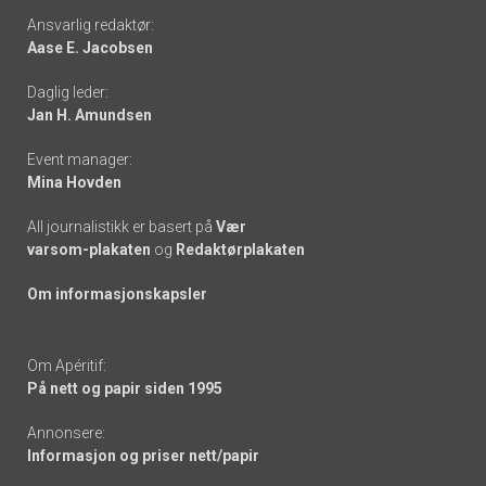
Footer
Ansvarlig redaktør:
Aase E. Jacobsen
-
Daglig leder:
links
Jan H. Amundsen
Event manager:
Mina Hovden
All journalistikk er basert på
Vær
varsom-plakaten
og
Redaktørplakaten
Om informasjonskapsler
Om Apéritif:
På nett og papir siden 1995
Annonsere:
Informasjon og priser nett/papir