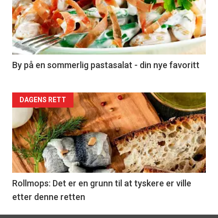
akkurat
nå
-
5
By på en sommerlig pastasalat - din nye favoritt
Forsiden
DAGENS RETT
akkurat
nå
-
6
Rollmops: Det er en grunn til at tyskere er ville
etter denne retten