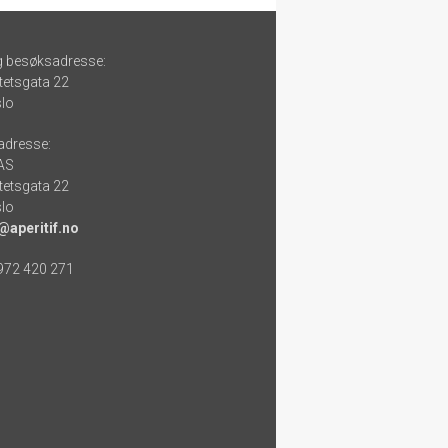
g besøksadresse:
tetsgata 22
lo
adresse:
 AS
tetsgata 22
lo
@aperitif.no
 972 420 271