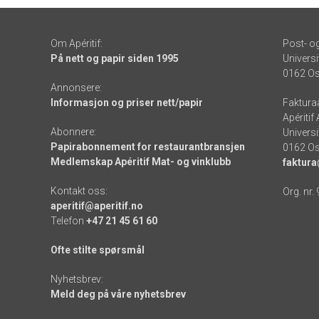
Om Apéritif:
Post- o
På nett og papir siden 1995
Universi
0162 Os
Annonsere:
Informasjon og priser nett/papir
Faktura
Apéritif
Abonnere:
Universi
Papirabonnement for restaurantbransjen
0162 Os
Medlemskap Apéritif Mat- og vinklubb
faktura
Kontakt oss:
Org. nr.
aperitif@aperitif.no
Telefon
+47 21 45 61 60
Ofte stilte spørsmål
Nyhetsbrev:
Meld deg på våre nyhetsbrev