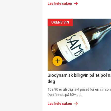
Les hele saken
Forsiden
UKENS VIN
akkurat
nå
-
+
4
Biodynamisk billigvin på et pol 
deg
169,90 er utrolig lavt priset for en vin s
Den finnes på 60+ pol.
Les hele saken