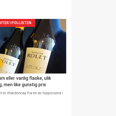
siden
ITER I POLLISTEN
urat
 eller vanlig flaske, ulik
, men like gunstig pris
et er chardonnay fra en av toppcruene i