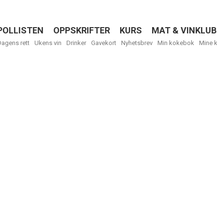
POLLISTEN
OPPSKRIFTER
KURS
MAT & VINKLUB
Menu
Dagens rett
Ukens vin
Drinker
Gavekort
Nyhetsbrev
Min kokebok
Mine 