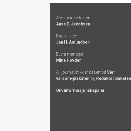
Footer
Ansvarlig redaktør:
-
Aase E. Jacobsen
links
Daglig leder:
Jan H. Amundsen
Event manager:
Mina Hovden
All journalistikk er basert på
Vær
varsom-plakaten
og
Redaktørplakaten
Om informasjonskapsler