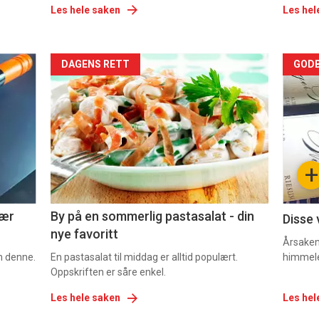
Les hele saken
Les hel
Forsiden
For
DAGENS RETT
GODB
akkurat
akk
nå
nå
-
-
+
5
6
nær
By på en sommerlig pastasalat - din
Disse 
nye favoritt
Årsaken 
om denne.
En pastasalat til middag er alltid populært.
himmel
Oppskriften er såre enkel.
Les hele saken
Les hel