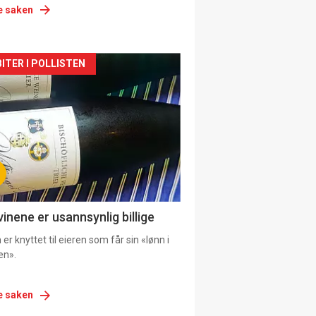
e saken
siden
ITER I POLLISTEN
urat
vinene er usannsynlig billige
er knyttet til eieren som får sin «lønn i
en».
e saken