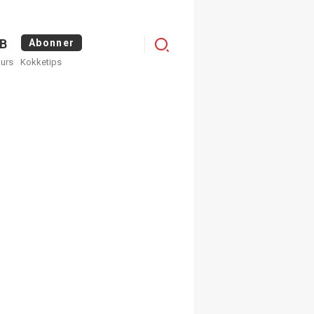
Logg
B
Abonner
kurs
Kokketips
inn