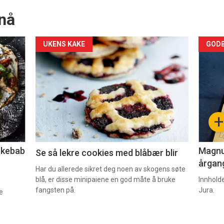
nå
Forsiden
For
UKENS KAKE
GODB
akkurat
akk
nå
nå
-
-
+
2
3
lekebab
Magnum
Se så lekre cookies med blåbær blir
årgang
Har du allerede sikret deg noen av skogens søte
blå, er disse minipaiene en god måte å bruke
Innhold
fangsten på.
Jura.
e