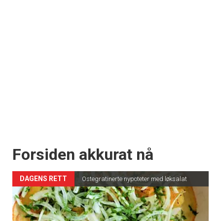
Forsiden akkurat nå
DAGENS RETT
Ostegratinerte nypoteter med løksalat