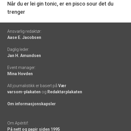
6
Når du er lei gin tonic, er en pisco sour det du
trenger
Footer
Ansvarlig redaktør:
Aase E. Jacobsen
-
Daglig leder:
links
Jan H. Amundsen
Event manager:
Mina Hovden
All journalistikk er basert på
Vær
varsom-plakaten
og
Redaktørplakaten
Om informasjonskapsler
Om Apéritif:
På nett og papir siden 1995