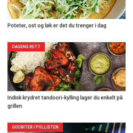
Poteter, ost og løk er det du trenger i dag
Forsiden
DAGENS RETT
akkurat
nå
-
2
Indisk krydret tandoori-kylling lager du enkelt på
grillen
Forsiden
GODBITER I POLLISTEN