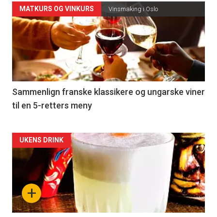
Forsiden
MATKURS OG VINKURS
Vinsmaking i Oslo
akkurat
nå
-
5
Sammenlign franske klassikere og ungarske viner
til en 5-retters meny
Forsiden
UKENS DRINK
akkurat
nå
+
-