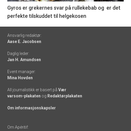
6
Gyros er grekernes svar på rullekebab og er det
perfekte tilskuddet til helgekosen
Footer
Ansvarlig redaktør:
Aase E. Jacobsen
-
Daglig leder:
links
Jan H. Amundsen
Event manager:
Mina Hovden
All journalistikk er basert på
Vær
varsom-plakaten
og
Redaktørplakaten
Om informasjonskapsler
Om Apéritif: