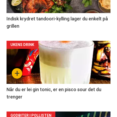
Indisk krydret tandoori-kylling lager du enkelt på
grillen
Forsiden
UKENS DRINK
akkurat
nå
+
-
2
Når du er lei gin tonic, er en pisco sour det du
trenger
Forsiden
GODBITER I POLLISTEN