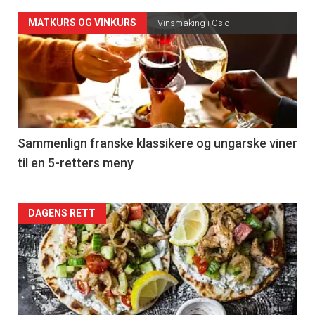
Forsiden
MATKURS OG VINKURS
Vinsmaking i Oslo
akkurat
nå
-
5
Sammenlign franske klassikere og ungarske viner
til en 5-retters meny
Forsiden
DAGENS RETT
akkurat
nå
-