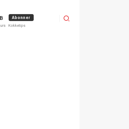
Logg
B
Abonner
kurs
Kokketips
inn