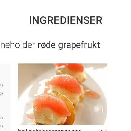
INGREDIENSER
nneholder
røde grapefrukt
1)
0)
1)
1)
Hvit sjokolademousse med