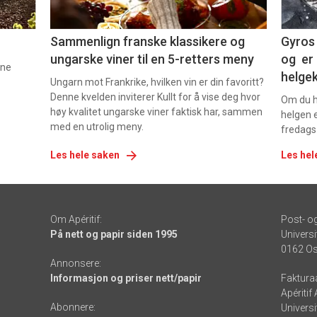
5
6
Sammenlign franske klassikere og
Gyros 
ungarske viner til en 5-retters meny
og er 
nne
helge
Ungarn mot Frankrike, hvilken vin er din favoritt?
Denne kvelden inviterer Kullt for å vise deg hvor
Om du ha
høy kvalitet ungarske viner faktisk har, sammen
helgen e
med en utrolig meny.
fredags
Les hele saken
Les hel
Om Apéritif:
Post- o
På nett og papir siden 1995
Universi
0162 Os
Annonsere:
Informasjon og priser nett/papir
Faktura
Apéritif
Abonnere:
Universi