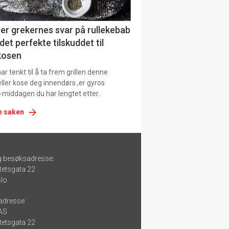
er grekernes svar på rullekebab
det perfekte tilskuddet til
kosen
r tenkt til å ta frem grillen denne
ller kose deg innendørs ,er gyros
-middagen du har lengtet etter.
e saken
g besøksadresse:
tetsgata 22
lo
adresse:
 AS
tetsgata 22