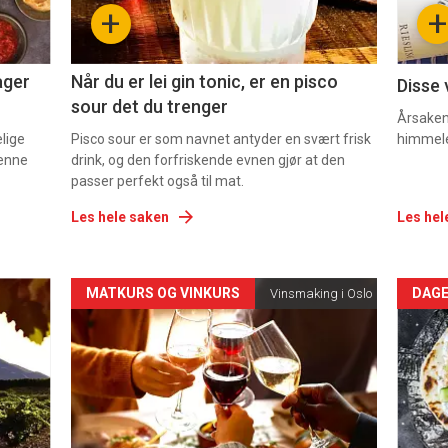
+
+
2
3
ager
Når du er lei gin tonic, er en pisco
Disse 
sour det du trenger
Årsaken 
elige
Pisco sour er som navnet antyder en svært frisk
himmel
denne
drink, og den forfriskende evnen gjør at den
passer perfekt også til mat.
Les hele saken
Les hel
Forsiden
For
MATKURS OG VINKURS
DAGE
Vinsmaking i Oslo
akkurat
akk
nå
nå
-
-