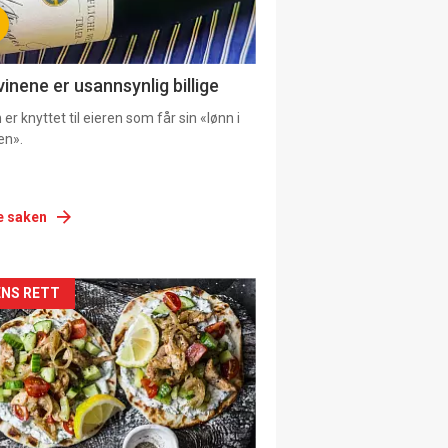
vinene er usannsynlig billige
er knyttet til eieren som får sin «lønn i
en».
e saken
siden
NS RETT
urat