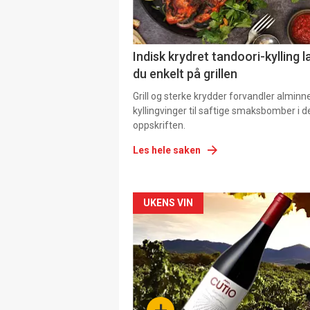
Indisk krydret tandoori-kylling l
du enkelt på grillen
Grill og sterke krydder forvandler alminn
kyllingvinger til saftige smaksbomber i 
oppskriften.
Les hele saken
Forsiden
UKENS VIN
akkurat
nå
-