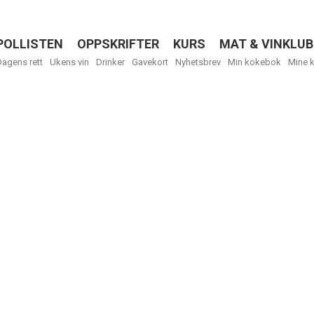
POLLISTEN
OPPSKRIFTER
KURS
MAT & VINKLUB
Menu
Dagens rett
Ukens vin
Drinker
Gavekort
Nyhetsbrev
Min kokebok
Mine 