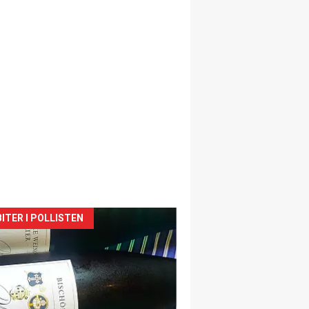
siden
ITER I POLLISTEN
urat