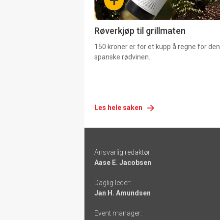
+
4
Røverkjøp til grillmaten
150 kroner er for et kupp å regne for de
spanske rødvinen.
Les hele saken
Footer
Ansvarlig redaktør:
-
Aase E. Jacobsen
links
Daglig leder:
Jan H. Amundsen
Event manager: