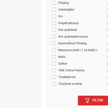
Filodeig
(
Gelatinplate
(
Gin
(
Grapefruktsaus
(
Hvit sjokolade
(
Hvit sjokolademousse
(
Karamellisert filodeig
(
Maisenna utrørt i 1 ss kaldt v...
(
Melis
(
Sukker
(
TINE Crème Fraîche
(
TineMelk Hel
(
TineSmør smeltet
(
FILTER