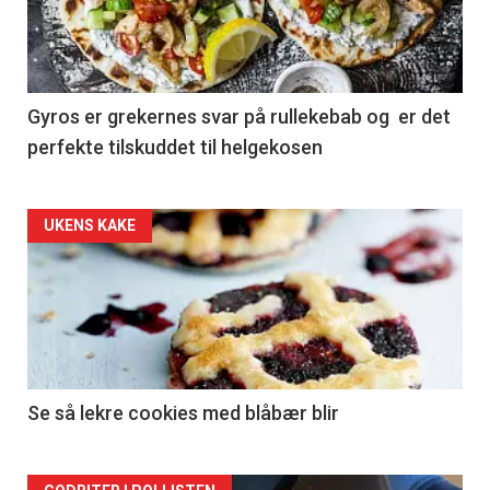
Gyros er grekernes svar på rullekebab og er det
perfekte tilskuddet til helgekosen
Forsiden
UKENS KAKE
akkurat
nå
-
2
Se så lekre cookies med blåbær blir