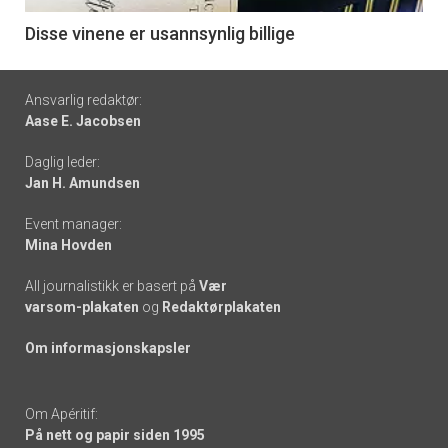
6
Disse vinene er usannsynlig billige
Footer
Ansvarlig redaktør:
Aase E. Jacobsen
-
Daglig leder:
links
Jan H. Amundsen
Event manager:
Mina Hovden
All journalistikk er basert på
Vær
varsom-plakaten
og
Redaktørplakaten
Om informasjonskapsler
Om Apéritif:
På nett og papir siden 1995