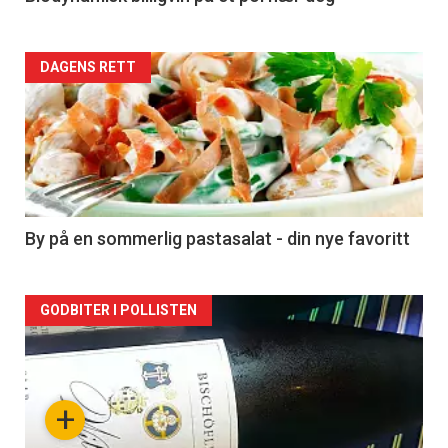
Forsiden
DAGENS RETT
akkurat
nå
-
5
By på en sommerlig pastasalat - din nye favoritt
Forsiden
GODBITER I POLLISTEN
akkurat
nå
+
-