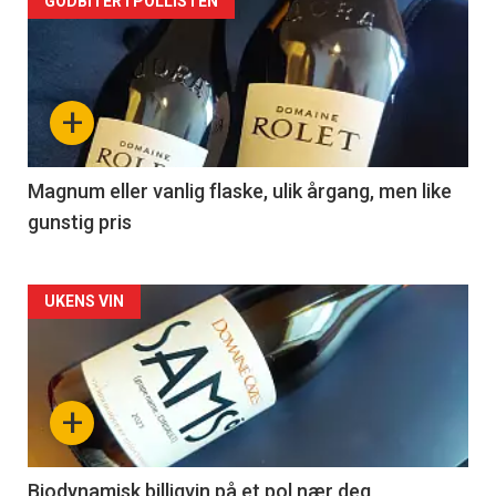
Forsiden
GODBITER I POLLISTEN
akkurat
nå
+
-
3
Magnum eller vanlig flaske, ulik årgang, men like
gunstig pris
Forsiden
UKENS VIN
akkurat
nå
+
-
4
Biodynamisk billigvin på et pol nær deg