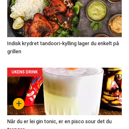
Indisk krydret tandoori-kylling lager du enkelt på
grillen
Forsiden
UKENS DRINK
akkurat
nå
+
-
2
Når du er lei gin tonic, er en pisco sour det du