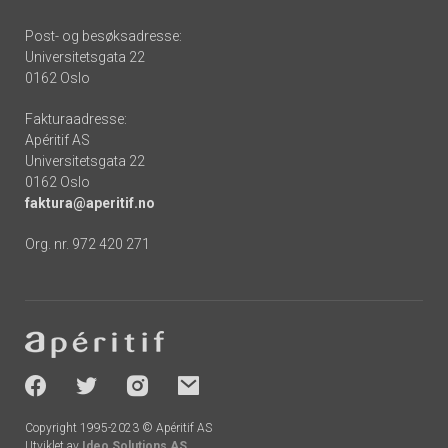
Post- og besøksadresse:
Universitetsgata 22
0162 Oslo
Fakturaadresse:
Apéritif AS
Universitetsgata 22
0162 Oslo
faktura@aperitif.no
Org. nr. 972 420 271
Footer
-
socials
Copyright 1995-2023 © Apéritif AS
Utviklet av
Ideo Solutions AS