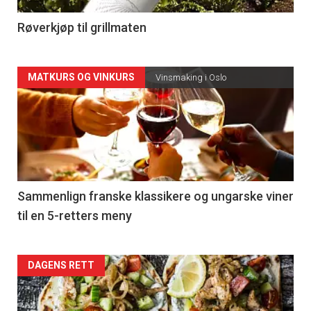
4
Røverkjøp til grillmaten
Forsiden
MATKURS OG VINKURS
Vinsmaking i Oslo
akkurat
nå
-
5
Sammenlign franske klassikere og ungarske viner
til en 5-retters meny
Forsiden
DAGENS RETT
akkurat