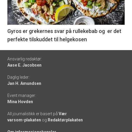
nå
-
6
Gyros er grekernes svar på rullekebab og er det
perfekte tilskuddet til helgekosen
Footer
Ansvarlig redaktør:
Aase E. Jacobsen
-
Daglig leder:
links
Jan H. Amundsen
Event manager:
Mina Hovden
All journalistikk er basert på
Vær
varsom-plakaten
og
Redaktørplakaten