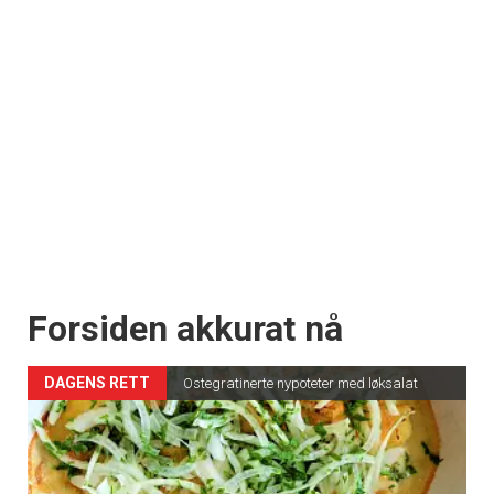
Forsiden akkurat nå
DAGENS RETT
Ostegratinerte nypoteter med løksalat