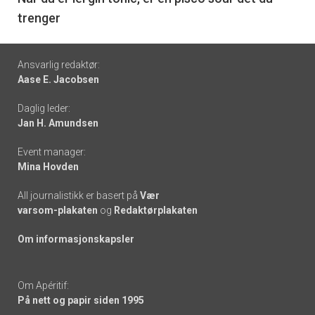
trenger
Footer
Ansvarlig redaktør:
Aase E. Jacobsen
-
Daglig leder:
links
Jan H. Amundsen
Event manager:
Mina Hovden
All journalistikk er basert på
Vær
varsom-plakaten
og
Redaktørplakaten
Om informasjonskapsler
Om Apéritif:
På nett og papir siden 1995