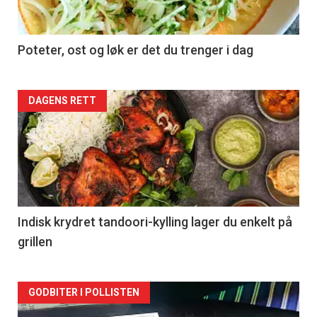
Poteter, ost og løk er det du trenger i dag
Forsiden
DAGENS RETT
akkurat
nå
-
2
Indisk krydret tandoori-kylling lager du enkelt på
grillen
Forsiden
GODBITER I POLLISTEN