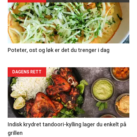
Poteter, ost og løk er det du trenger i dag
Forsiden
DAGENS RETT
akkurat
nå
-
2
Indisk krydret tandoori-kylling lager du enkelt på
grillen