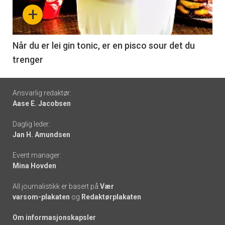
nå
+
-
6
Når du er lei gin tonic, er en pisco sour det du
trenger
Footer
Ansvarlig redaktør:
Aase E. Jacobsen
-
Daglig leder:
links
Jan H. Amundsen
Event manager:
Mina Hovden
All journalistikk er basert på
Vær
varsom-plakaten
og
Redaktørplakaten
Om informasjonskapsler