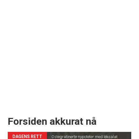
Forsiden akkurat nå
DAGENS RETT
Ostegratinerte nypoteter med løksalat