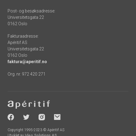
Post- og besøksadresse:
Universitetsgata 22
0162 Oslo
Fakturaadresse:
Apéritif AS
Universitetsgata 22
0162 Oslo
faktura@aperitif.no
Org. nr. 972 420 271
Footer
-
socials
Copyright 1995-2023 © Apéritif AS
Utviklet av
Ideo Solutions AS