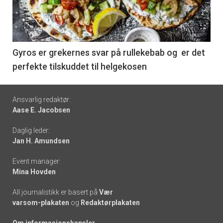
nå
-
6
Gyros er grekernes svar på rullekebab og er det
perfekte tilskuddet til helgekosen
Footer
Ansvarlig redaktør:
Aase E. Jacobsen
-
Daglig leder:
links
Jan H. Amundsen
Event manager:
Mina Hovden
All journalistikk er basert på
Vær
varsom-plakaten
og
Redaktørplakaten