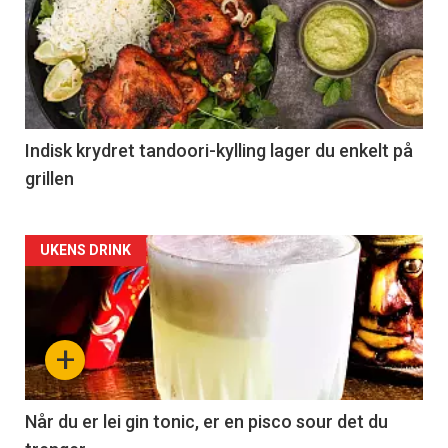
Indisk krydret tandoori-kylling lager du enkelt på
grillen
Forsiden
UKENS DRINK
akkurat
nå
+
-
2
Når du er lei gin tonic, er en pisco sour det du