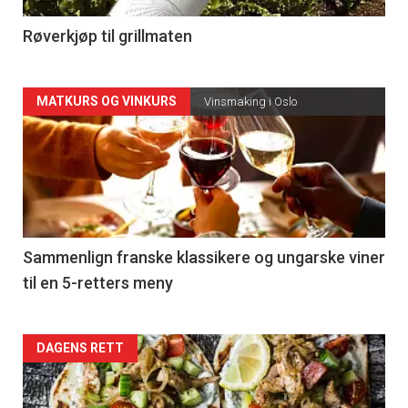
4
Røverkjøp til grillmaten
Forsiden
MATKURS OG VINKURS
Vinsmaking i Oslo
akkurat
nå
-
5
Sammenlign franske klassikere og ungarske viner
til en 5-retters meny
Forsiden
DAGENS RETT
akkurat