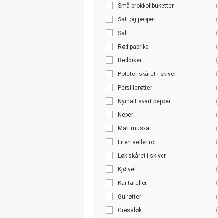
Små brokkolibuketter
(
Salt og pepper
(
Salt
(
Rød paprika
(
Reddiker
(
Poteter skåret i skiver
(
Persillerøtter
(
Nymalt svart pepper
(
Neper
(
Malt muskat
(
Liten sellerirot
(
Løk skåret i skiver
(
Kjørvel
(
Kantareller
(
Gulrøtter
(
Gressløk
(