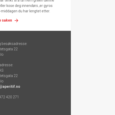
r tenkt til å ta frem grillen denne
ller kose deg innendørs ,er gyros
-middagen du har lengtet etter.
e saken
g besøksadresse:
tetsgata 22
lo
adresse:
 AS
tetsgata 22
lo
@aperitif.no
 972 420 271