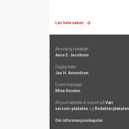
Les hele saken
Footer
Ansvarlig redaktør:
-
Aase E. Jacobsen
links
Daglig leder:
Jan H. Amundsen
Event manager:
Mina Hovden
All journalistikk er basert på
Vær
varsom-plakaten
og
Redaktørplakaten
Om informasjonskapsler