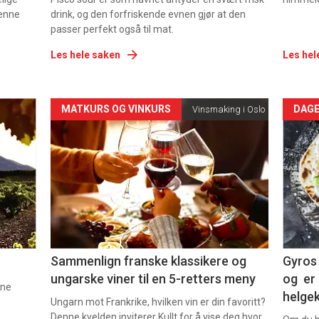
denne
drink, og den forfriskende evnen gjør at den
passer perfekt også til mat.
Les hele saken
Les hel
Forsiden
For
MATKURS OG VINKURS
DAGE
Vinsmaking i Oslo
akkurat
akk
nå
nå
-
-
5
6
Sammenlign franske klassikere og
Gyros 
ungarske viner til en 5-retters meny
og er 
nne
helge
Ungarn mot Frankrike, hvilken vin er din favoritt?
Denne kvelden inviterer Kullt for å vise deg hvor