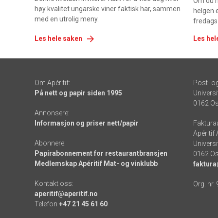
Om du ha
høy kvalitet ungarske viner faktisk har, sammen
helgen e
med en utrolig meny.
fredags
Les hele saken
Les hel
Om Apéritif:
Post- o
På nett og papir siden 1995
Universi
0162 Os
Annonsere:
Informasjon og priser nett/papir
Faktura
Apéritif
Abonnere:
Universi
Papirabonnement for restaurantbransjen
0162 Os
Medlemskap Apéritif Mat- og vinklubb
faktura
Kontakt oss:
Org. nr.
aperitif@aperitif.no
Telefon
+47 21 45 61 60