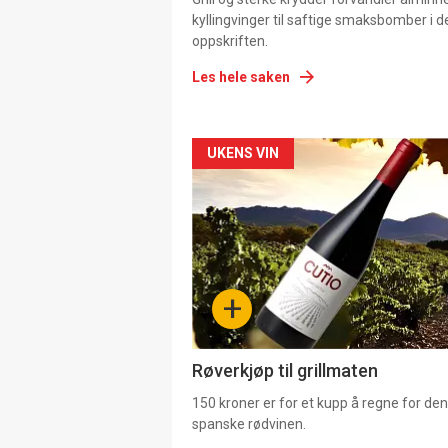
kyllingvinger til saftige smaksbomber i 
oppskriften.
Les hele saken
Forsiden
UKENS VIN
akkurat
nå
-
+
4
Røverkjøp til grillmaten
150 kroner er for et kupp å regne for de
spanske rødvinen.