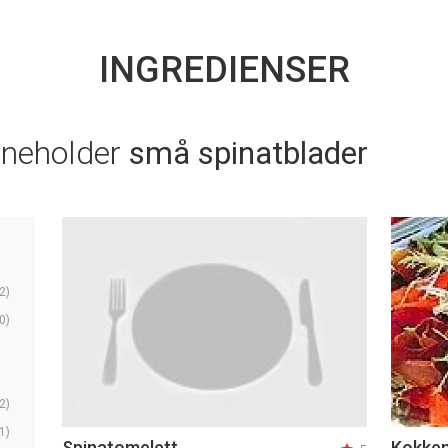
INGREDIENSER
nneholder
små spinatblader
2)
0)
2)
1)
Spinatomelett
Kokken