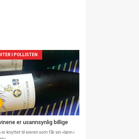
siden
ITER I POLLISTEN
urat
vinene er usannsynlig billige
er knyttet til eieren som får sin «lønn i
en».