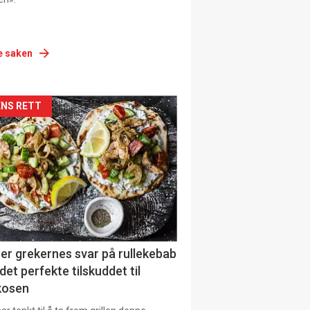
e saken
siden
NS RETT
urat
er grekernes svar på rullekebab
det perfekte tilskuddet til
kosen