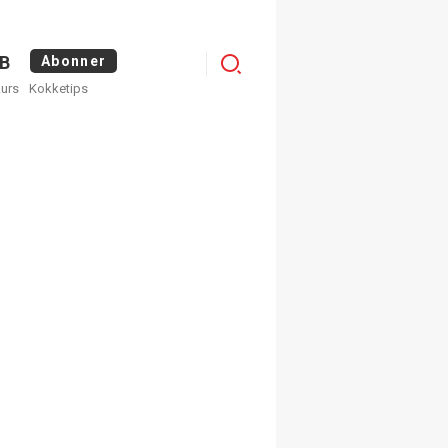
Logg
B
Abonner
kurs
Kokketips
inn