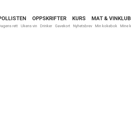
POLLISTEN
OPPSKRIFTER
KURS
MAT & VINKLUB
Menu
Dagens rett
Ukens vin
Drinker
Gavekort
Nyhetsbrev
Min kokebok
Mine 