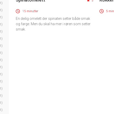
5
1)
1)
15 minutter
5 min
1)
En deilig omelett der spinaten setter både smak
og farge. Men du skal ha mer i røren som setter
1)
smak.
1)
1)
1)
1)
1)
1)
1)
1)
1)
1)
1)
1)