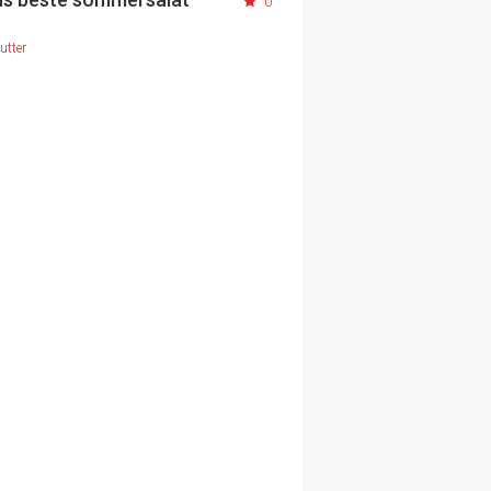
0
utter