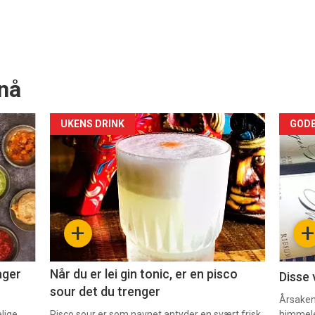
nå
Forsiden
For
UKENS DRINK
GODB
akkurat
akk
nå
nå
-
-
+
+
2
3
ager
Når du er lei gin tonic, er en pisco
Disse 
sour det du trenger
Årsaken 
elige
Pisco sour er som navnet antyder en svært frisk
himmel