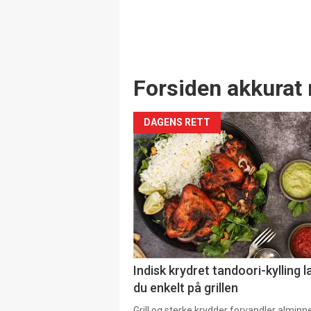
Forsiden akkurat 
DAGENS RETT
Indisk krydret tandoori-kylling l
du enkelt på grillen
Grill og sterke krydder forvandler alminn