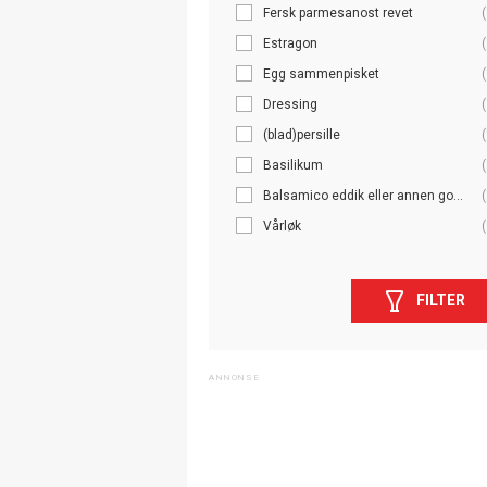
Fersk parmesanost revet
(
Estragon
(
Egg sammenpisket
(
Dressing
(
(blad)persille
(
Basilikum
(
Balsamico eddik eller annen go...
(
Vårløk
(
FILTER