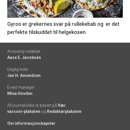
nå
-
6
Gyros er grekernes svar på rullekebab og er det
perfekte tilskuddet til helgekosen
Footer
Ansvarlig redaktør:
Aase E. Jacobsen
-
Daglig leder:
links
Jan H. Amundsen
Event manager:
Mina Hovden
All journalistikk er basert på
Vær
varsom-plakaten
og
Redaktørplakaten
Om informasjonskapsler