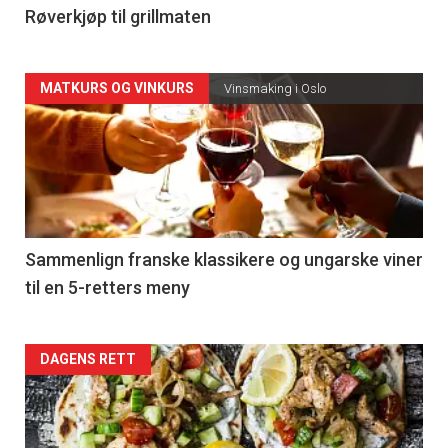
4
Røverkjøp til grillmaten
Forsiden
MATKURS OG VINKURS
Vinsmaking i Oslo
akkurat
nå
-
5
Sammenlign franske klassikere og ungarske viner
til en 5-retters meny
Forsiden
DAGENS RETT
akkurat