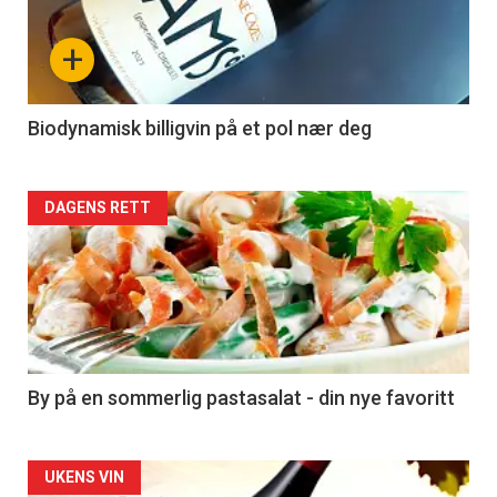
nå
+
-
4
Biodynamisk billigvin på et pol nær deg
Forsiden
DAGENS RETT
akkurat
nå
-
5
By på en sommerlig pastasalat - din nye favoritt
Forsiden
UKENS VIN