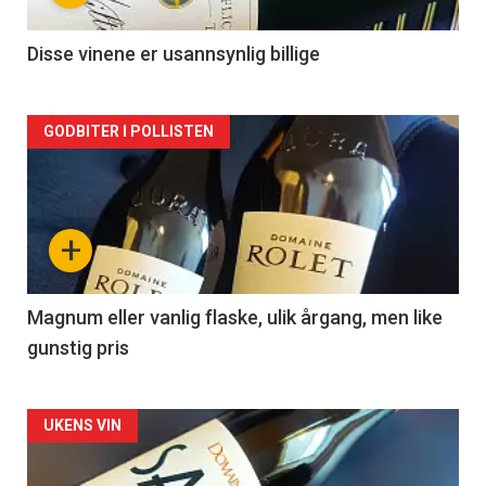
-
2
Disse vinene er usannsynlig billige
Forsiden
GODBITER I POLLISTEN
akkurat
nå
+
-
3
Magnum eller vanlig flaske, ulik årgang, men like
gunstig pris
Forsiden
UKENS VIN
akkurat