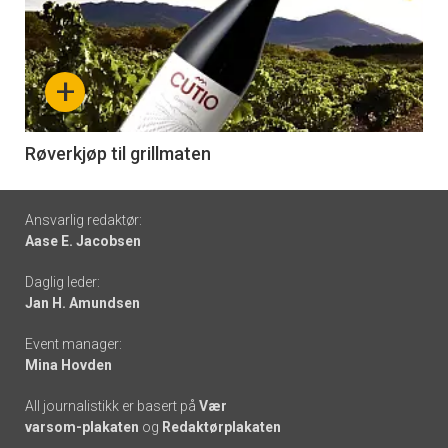
akkurat
nå
+
-
6
Røverkjøp til grillmaten
Footer
Ansvarlig redaktør:
Aase E. Jacobsen
-
Daglig leder:
links
Jan H. Amundsen
Event manager:
Mina Hovden
All journalistikk er basert på
Vær
varsom-plakaten
og
Redaktørplakaten