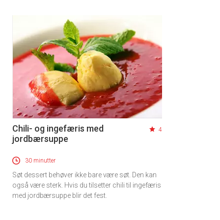
Chili- og ingefæris med
4
jordbærsuppe
30 minutter
Søt dessert behøver ikke bare være søt. Den kan
også være sterk. Hvis du tilsetter chili til ingefæris
med jordbærsuppe blir det fest.