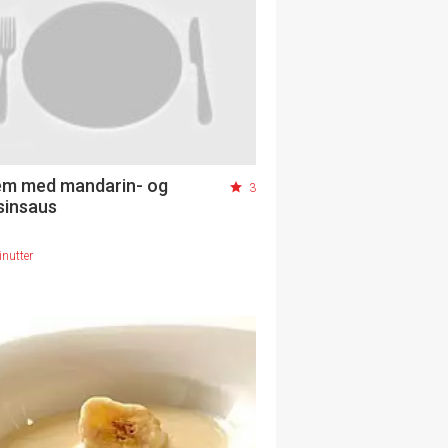
em med mandarin- og
3
sinsaus
nutter