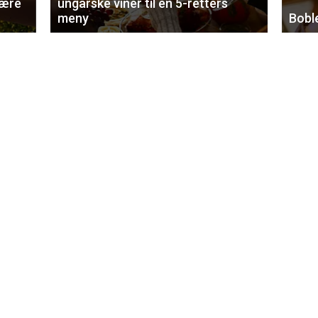
lære
ungarske viner til en 5-retters
meny
Bobl