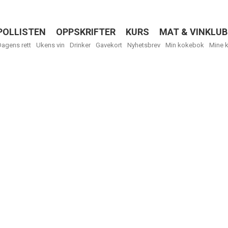
POLLISTEN
OPPSKRIFTER
KURS
MAT & VINKLUB
Menu
Dagens rett
Ukens vin
Drinker
Gavekort
Nyhetsbrev
Min kokebok
Mine 
Få ukentli
Vi tilbyr flere
kan fritt velge
tilsendt.
R