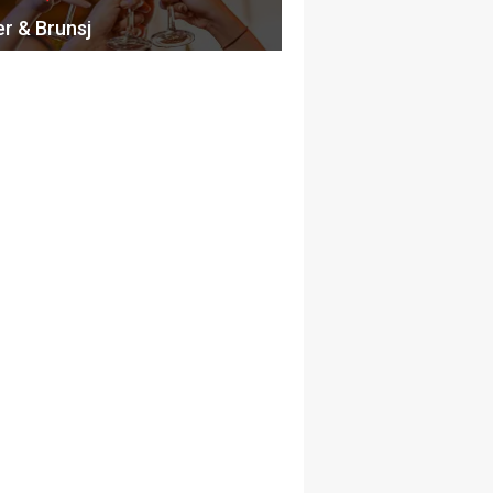
er & Brunsj