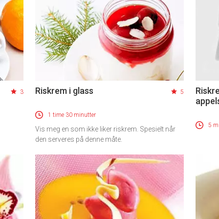
Riskrem i glass
Riskr
3
5
appel
1 time 30 minutter
5 mi
Vis meg en som ikke liker riskrem. Spesielt når
den serveres på denne måte.