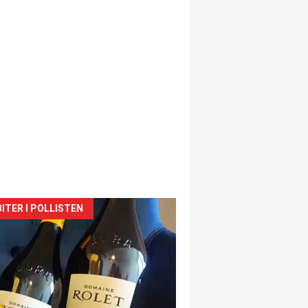
siden
ITER I POLLISTEN
urat