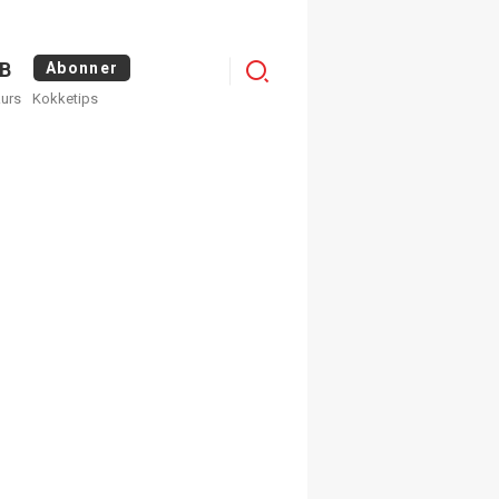
Logg
B
Abonner
kurs
Kokketips
inn
×
ge nyhetsbrev fra
Apéritif
 ukentlige nyhetsbrev. Du
 hvilke du ønsker å få
egistrer deg