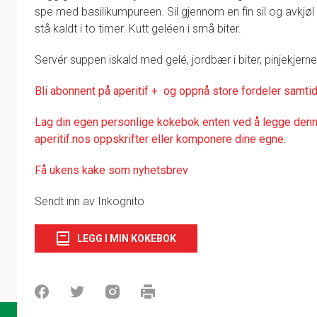
spe med basilikumpureen. Sil gjennom en fin sil og avkjøl i
stå kaldt i to timer. Kutt geléen i små biter.
Servér suppen iskald med gelé, jordbær i biter, pinjekjer
Bli abonnent på aperitif + og oppnå store fordeler samtid
Lag din egen personlige kokebok enten ved å legge denne
aperitif.nos oppskrifter eller komponere dine egne.
Få ukens kake som nyhetsbrev
Sendt inn av Inkognito
LEGG I MIN KOKEBOK