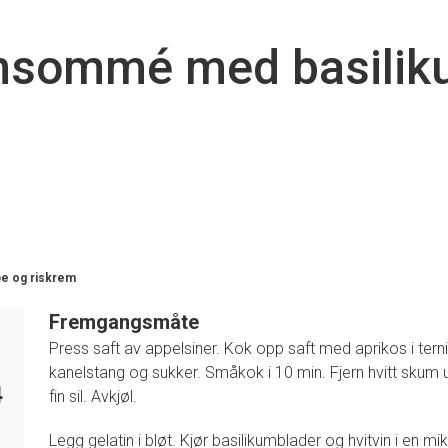
nsommé med basilik
e og riskrem
Fremgangsmåte
Press saft av appelsiner. Kok opp saft med aprikos i terning
kanelstang og sukker. Småkok i 10 min. Fjern hvitt skum 
4
fin sil. Avkjøl.
Legg gelatin i bløt. Kjør basilikumblader og hvitvin i en mik