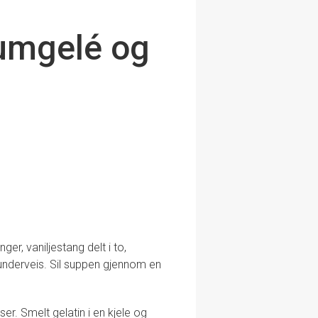
umgelé og
er, vaniljestang delt i to,
underveis. Sil suppen gjennom en
ser. Smelt gelatin i en kjele og