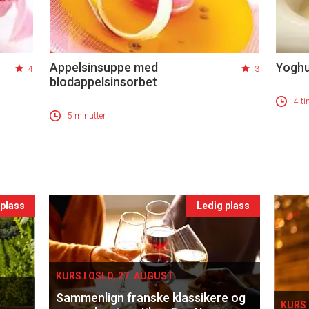
Appelsinsuppe med
Yoghu
4
3
blodappelsinsorbet
4 ti
5 minutter
 plass
Ledig plass
KURS I OSLO, 27. AUGUST
Sammenlign franske klassikere og
KURS 