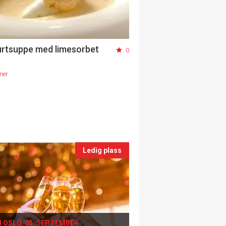
rtsuppe med limesorbet
0
mer
Ledig plass
I OSLO, 05. SEPTEMBER