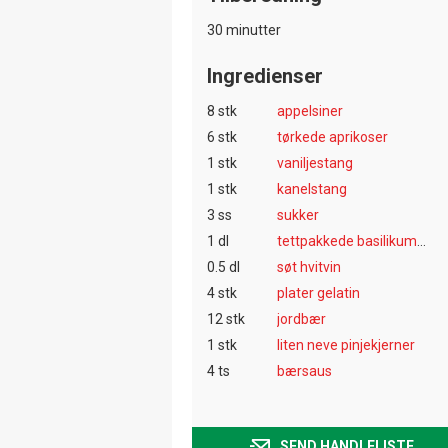
30 minutter
Ingredienser
8 stk
appelsiner
6 stk
tørkede aprikoser
1 stk
vaniljestang
1 stk
kanelstang
3 ss
sukker
1 dl
tettpakkede basilikumblader
0.5 dl
søt hvitvin
4 stk
plater gelatin
12 stk
jordbær
1 stk
liten neve pinjekjerner
4 ts
bærsaus
SEND HANDLELISTE