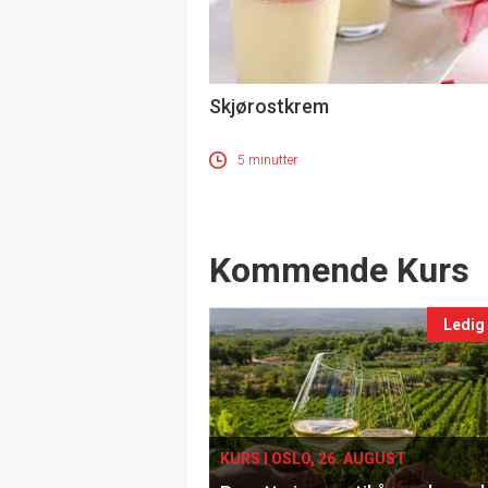
Skjørostkrem
5 minutter
Events
Kommende Kurs
Ledig
KURS I OSLO, 26. AUGUST