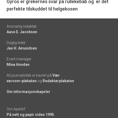
6
Gyros er grekernes svar på rullekebab og er det
perfekte tilskuddet til helgekosen
Footer
Ansvarlig redaktør:
Aase E. Jacobsen
-
Daglig leder:
links
Jan H. Amundsen
Event manager:
Mina Hovden
All journalistikk er basert på
Vær
varsom-plakaten
og
Redaktørplakaten
Om informasjonskapsler
Om Apéritif:
På nett og papir siden 1995