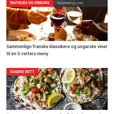
Forsiden
MATKURS OG VINKURS
Vinsmaking i Oslo
akkurat
nå
-
5
Sammenlign franske klassikere og ungarske viner
til en 5-retters meny
Forsiden
DAGENS RETT
akkurat
nå
-