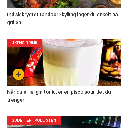
Indisk krydret tandoori-kylling lager du enkelt på
grillen
Forsiden
UKENS DRINK
akkurat
nå
+
-
2
Når du er lei gin tonic, er en pisco sour det du
trenger
Forsiden
GODBITER I POLLISTEN