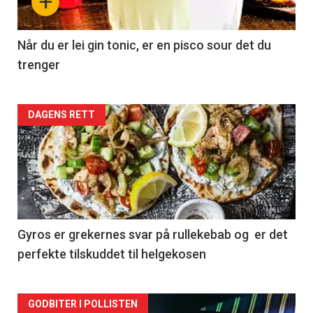
+
Når du er lei gin tonic, er en pisco sour det du
trenger
Forsiden
DAGENS RETT
akkurat
nå
-
2
Gyros er grekernes svar på rullekebab og er det
perfekte tilskuddet til helgekosen
Forsiden
GODBITER I POLLISTEN