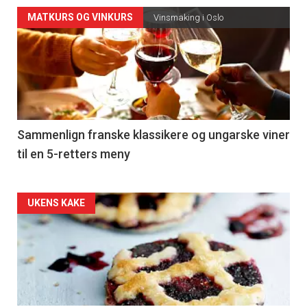
Forsiden
MATKURS OG VINKURS
Vinsmaking i Oslo
akkurat
nå
-
5
Sammenlign franske klassikere og ungarske viner
til en 5-retters meny
Forsiden
UKENS KAKE
akkurat
nå
-