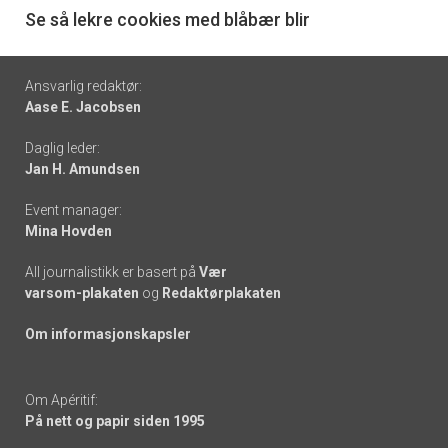
6
Se så lekre cookies med blåbær blir
Footer
Ansvarlig redaktør:
Aase E. Jacobsen
-
Daglig leder:
links
Jan H. Amundsen
Event manager:
Mina Hovden
All journalistikk er basert på
Vær
varsom-plakaten
og
Redaktørplakaten
Om informasjonskapsler
Om Apéritif:
På nett og papir siden 1995