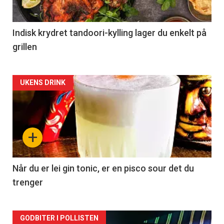
Indisk krydret tandoori-kylling lager du enkelt på
grillen
Forsiden
UKENS DRINK
akkurat
nå
+
-
2
Når du er lei gin tonic, er en pisco sour det du
trenger
Forsiden
GODBITER I POLLISTEN