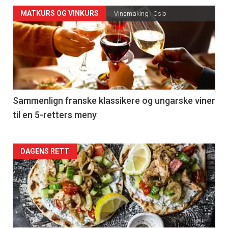
Forsiden
MATKURS OG VINKURS
Vinsmaking i Oslo
akkurat
nå
-
5
Sammenlign franske klassikere og ungarske viner
til en 5-retters meny
Forsiden
DAGENS RETT
akkurat
nå
-