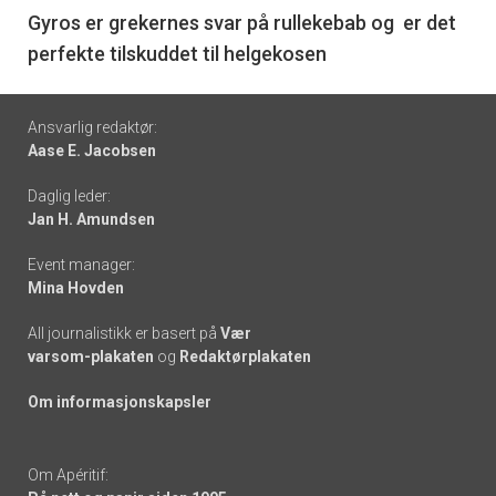
6
Gyros er grekernes svar på rullekebab og er det
perfekte tilskuddet til helgekosen
Footer
Ansvarlig redaktør:
Aase E. Jacobsen
-
Daglig leder:
links
Jan H. Amundsen
Event manager:
Mina Hovden
All journalistikk er basert på
Vær
varsom-plakaten
og
Redaktørplakaten
Om informasjonskapsler
Om Apéritif: