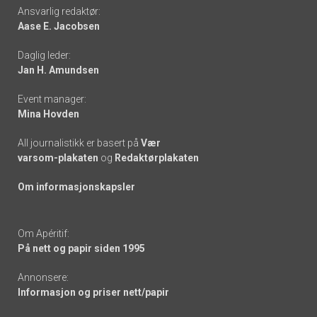
Footer
Ansvarlig redaktør:
Aase E. Jacobsen
-
Daglig leder:
links
Jan H. Amundsen
Event manager:
Mina Hovden
All journalistikk er basert på
Vær
varsom-plakaten
og
Redaktørplakaten
Om informasjonskapsler
Om Apéritif:
På nett og papir siden 1995
Annonsere:
Informasjon og priser nett/papir