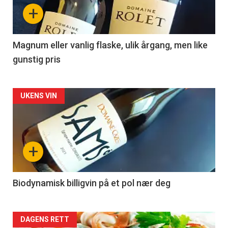
nå
+
-
3
Magnum eller vanlig flaske, ulik årgang, men like
gunstig pris
Forsiden
UKENS VIN
akkurat
nå
+
-
4
Biodynamisk billigvin på et pol nær deg
Forsiden
DAGENS RETT