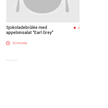
Sjokoladebrûlée med
0
appelsinsalat "Earl Grey"
30 minutter