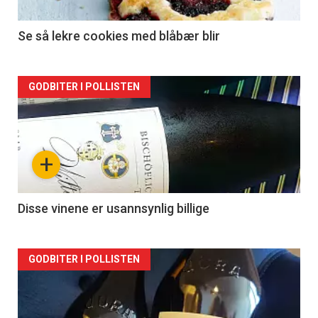
Se så lekre cookies med blåbær blir
Forsiden
GODBITER I POLLISTEN
akkurat
nå
+
-
2
Disse vinene er usannsynlig billige
Forsiden
GODBITER I POLLISTEN
akkurat