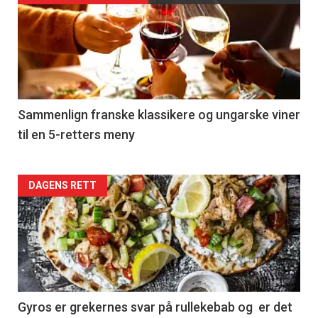
akkurat
nå
-
5
Sammenlign franske klassikere og ungarske viner
til en 5-retters meny
Forsiden
DAGENS RETT
akkurat
nå
-
6
Gyros er grekernes svar på rullekebab og er det