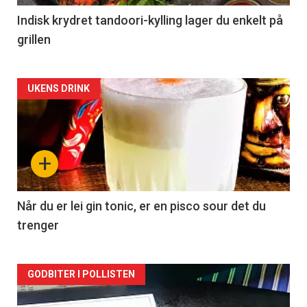
Indisk krydret tandoori-kylling lager du enkelt på
grillen
Forsiden
UKENS DRINK
akkurat
nå
+
-
2
Når du er lei gin tonic, er en pisco sour det du
trenger
Forsiden
GODBITER I POLLISTEN
akkurat