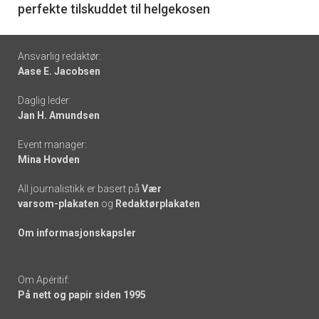
perfekte tilskuddet til helgekosen
Footer
Ansvarlig redaktør:
Aase E. Jacobsen
-
Daglig leder:
links
Jan H. Amundsen
Event manager:
Mina Hovden
All journalistikk er basert på
Vær
varsom-plakaten
og
Redaktørplakaten
Om informasjonskapsler
Om Apéritif:
På nett og papir siden 1995