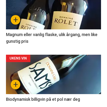
akkurat
nå
+
-
3
Magnum eller vanlig flaske, ulik årgang, men like
gunstig pris
Forsiden
UKENS VIN
akkurat
nå
+
-
4
Biodynamisk billigvin på et pol nær deg