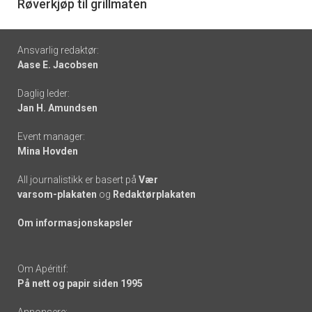
6
Røverkjøp til grillmaten
Footer
Ansvarlig redaktør:
Aase E. Jacobsen
-
Daglig leder:
links
Jan H. Amundsen
Event manager:
Mina Hovden
All journalistikk er basert på
Vær
varsom-plakaten
og
Redaktørplakaten
Om informasjonskapsler
Om Apéritif:
På nett og papir siden 1995