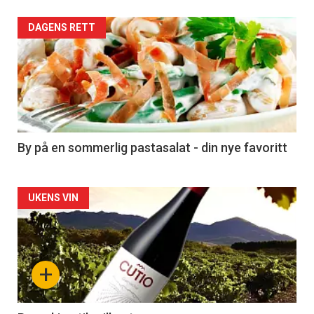
Forsiden
DAGENS RETT
akkurat
nå
-
5
By på en sommerlig pastasalat - din nye favoritt
Forsiden
UKENS VIN
akkurat
nå
+
-