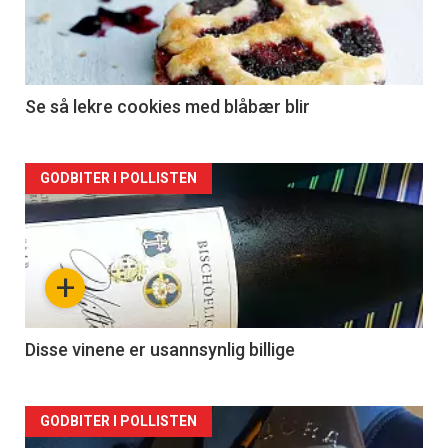
Se så lekre cookies med blåbær blir
Forsiden
GODBITER I POLLISTEN
akkurat
nå
+
-
2
Disse vinene er usannsynlig billige
Forsiden
GODBITER I POLLISTEN