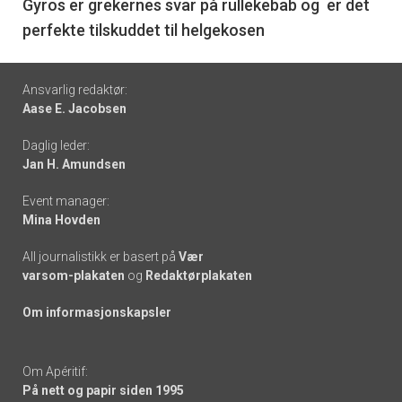
6
Gyros er grekernes svar på rullekebab og er det
perfekte tilskuddet til helgekosen
Footer
Ansvarlig redaktør:
Aase E. Jacobsen
-
Daglig leder:
links
Jan H. Amundsen
Event manager:
Mina Hovden
All journalistikk er basert på
Vær
varsom-plakaten
og
Redaktørplakaten
Om informasjonskapsler
Om Apéritif:
På nett og papir siden 1995