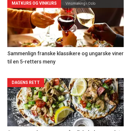
Forsiden
MATKURS OG VINKURS
Vinsmaking i Oslo
akkurat
nå
-
5
Sammenlign franske klassikere og ungarske viner
til en 5-retters meny
Forsiden
DAGENS RETT
akkurat
nå
-