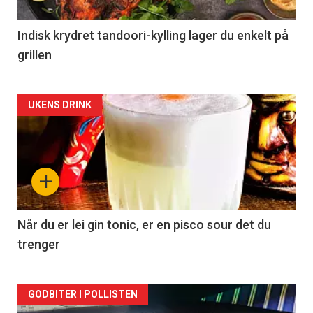
Indisk krydret tandoori-kylling lager du enkelt på
grillen
Forsiden
UKENS DRINK
akkurat
nå
+
-
2
Når du er lei gin tonic, er en pisco sour det du
trenger
Forsiden
GODBITER I POLLISTEN