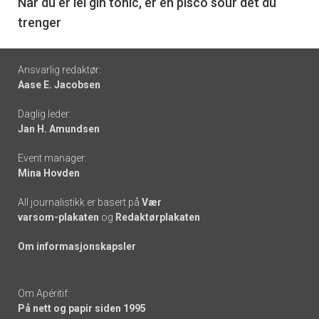
6
Når du er lei gin tonic, er en pisco sour det du
trenger
Footer
Ansvarlig redaktør:
Aase E. Jacobsen
-
Daglig leder:
links
Jan H. Amundsen
Event manager:
Mina Hovden
All journalistikk er basert på
Vær
varsom-plakaten
og
Redaktørplakaten
Om informasjonskapsler
Om Apéritif:
På nett og papir siden 1995