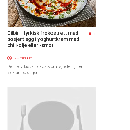
Cilbir - tyrkisk frokostrett med
5
posjert egg i yoghurtkrem med
chili-olje eller -smør
20 minutter
Denne tyrkiske frokost-/brunsjretten gir en
kicktart på dagen.