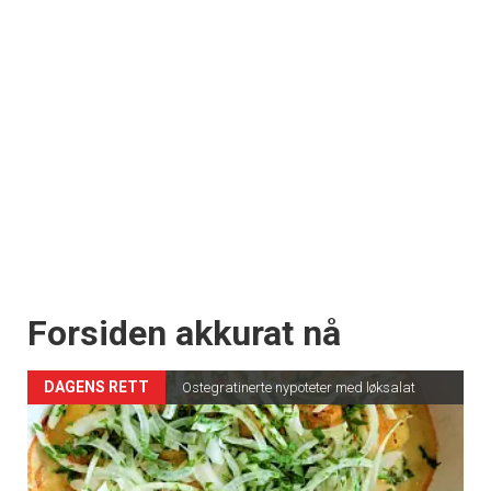
Forsiden akkurat nå
DAGENS RETT
Ostegratinerte nypoteter med løksalat