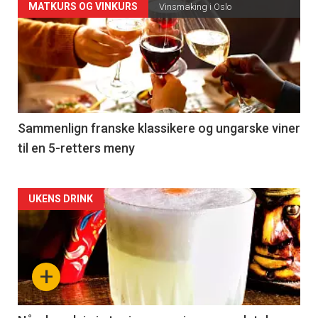
Forsiden
MATKURS OG VINKURS
Vinsmaking i Oslo
akkurat
nå
-
5
Sammenlign franske klassikere og ungarske viner
til en 5-retters meny
Forsiden
UKENS DRINK
akkurat
nå
+
-