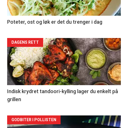
Poteter, ost og løk er det du trenger i dag
Forsiden
DAGENS RETT
akkurat
nå
-
2
Indisk krydret tandoori-kylling lager du enkelt på
grillen
Forsiden
GODBITER I POLLISTEN