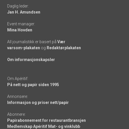
Daglig leder:
links
Jan H. Amundsen
Event manager:
Mina Hovden
All journalistikk er basert på
Vær
varsom-plakaten
og
Redaktørplakaten
Om informasjonskapsler
Om Apéritif:
På nett og papir siden 1995
Annonsere:
Informasjon og priser nett/papir
Abonnere:
Papirabonnement for restaurantbransjen
Medlemskap Apéritif Mat- og vinklubb