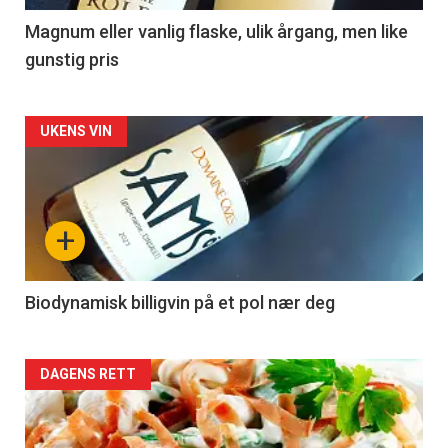
3
Magnum eller vanlig flaske, ulik årgang, men like
gunstig pris
Forsiden
UKENS VIN
akkurat
nå
+
-
4
Biodynamisk billigvin på et pol nær deg
Forsiden
DAGENS RETT
akkurat