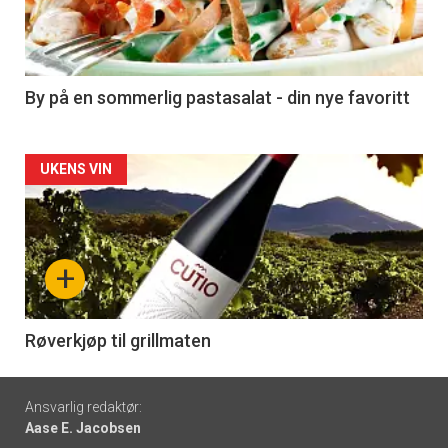
nå
-
5
By på en sommerlig pastasalat - din nye favoritt
Forsiden
UKENS VIN
akkurat
nå
+
-
6
Røverkjøp til grillmaten
Footer
Ansvarlig redaktør:
Aase E. Jacobsen
-