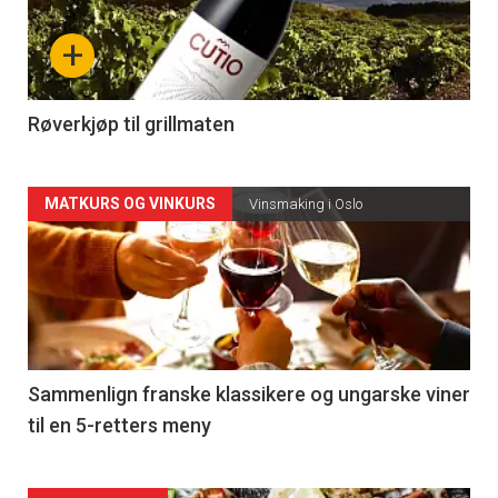
nå
+
-
4
Røverkjøp til grillmaten
Forsiden
MATKURS OG VINKURS
Vinsmaking i Oslo
akkurat
nå
-
5
Sammenlign franske klassikere og ungarske viner
til en 5-retters meny