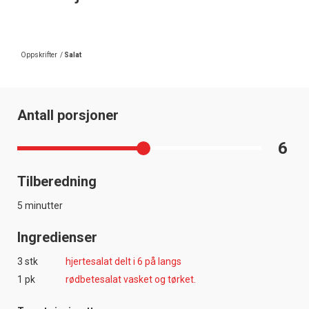
Oppskrifter
/
Salat
Antall porsjoner
6
Tilberedning
5 minutter
Ingredienser
3 stk
hjertesalat delt i 6 på langs
1 pk
rødbetesalat vasket og tørket.