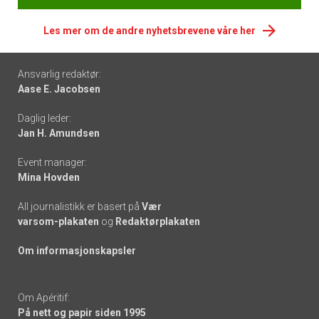
Les mer om de andre nyhetsbrevene våre her
Footer
Ansvarlig redaktør:
Aase E. Jacobsen
-
Daglig leder:
links
Jan H. Amundsen
Event manager:
Mina Hovden
All journalistikk er basert på
Vær
varsom-plakaten
og
Redaktørplakaten
Om informasjonskapsler
Om Apéritif:
På nett og papir siden 1995