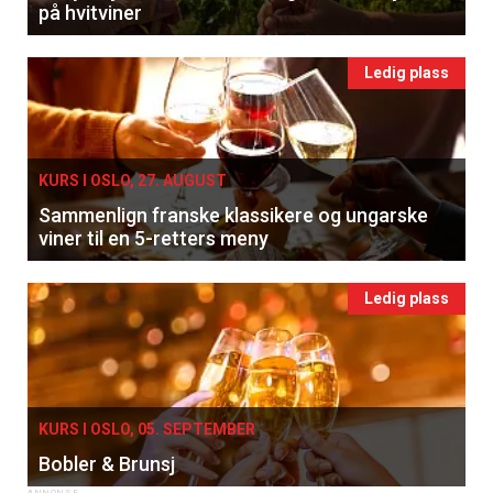
på hvitviner
tilsendt.
Ledig plass
Registrer deg
KURS I OSLO, 27. AUGUST
Sammenlign franske klassikere og ungarske
viner til en 5-retters meny
Ledig plass
KURS I OSLO, 05. SEPTEMBER
Bobler & Brunsj