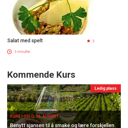
Salat med spelt
3
5 minutter
Events
Kommende Kurs
×
Ledig plass
Få ukentlige nyhetsbrev fra
Apéritif
Vi tilbyr flere ukentlige nyhetsbrev. Du
KURS I OSLO, 26. AUGUST
kan fritt velge hvilke du ønsker å få
Benytt sjansen til å smake og lære forskjellen