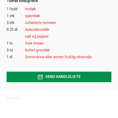
Tomat vinaigrette
1 fedd
hvitløk
1 stk
sjalottløk
3 stk
soltørkete tomater
0.25 dl
eplecidereddik
salt og pepper
1 ts
frisk timian
3 ss
kuttet gressløk
1 dl
Sommariva eller annen fruktig olivenolje
SEND HANDLELISTE