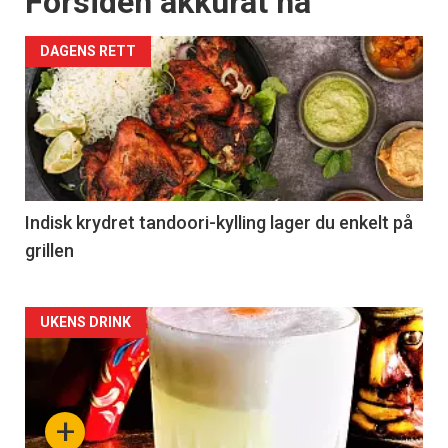
Forsiden akkurat nå
DAGENS RETT
Indisk krydret tandoori-kylling lager du enkelt på
grillen
Forsiden
UKENS DRINK
akkurat
nå
+