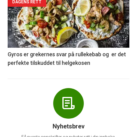
Forsiden
DAGENS RETT
akkurat
nå
-
6
Gyros er grekernes svar på rullekebab og er det
perfekte tilskuddet til helgekosen
Nyhetsbrev
Få nyeste oppskrifter og nyheter rett i din innboks.