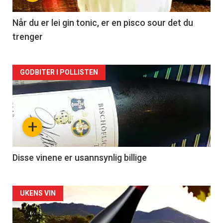
-
2
Når du er lei gin tonic, er en pisco sour det du
trenger
Forsiden
GODBITER I POLLISTEN
akkurat
nå
+
-
3
Disse vinene er usannsynlig billige
Forsiden
UKENS VIN
akkurat