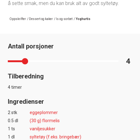
å sette smak, men du kan bruk alt av godt syltetøy.
Oppskrifter
/
Dessert og kaker
/
Is og sorbet
/
Yoghurtis
Antall porsjoner
4
Tilberedning
4 timer
Ingredienser
2 stk
eggeplommer
0.5 dl
(30 g) flormelis
1 ts
vaniljesukker
1 dl
syltetøy (f.eks. bringebær)