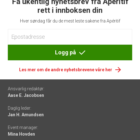
Få ukentlig nyhetsbrev fra Apéritif
rett i innboksen din
Hver søndag får du de mest leste sakene fra Apéritif
Logg på
Les mer om de andre nyhetsbrevene våre her
Footer
Ansvarlig redaktør:
Aase E. Jacobsen
-
Daglig leder:
links
Jan H. Amundsen
Event manager:
Mina Hovden