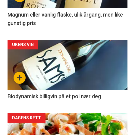
-
3
Magnum eller vanlig flaske, ulik årgang, men like
gunstig pris
Forsiden
UKENS VIN
akkurat
nå
+
-
4
Biodynamisk billigvin på et pol nær deg
Forsiden
DAGENS RETT
akkurat