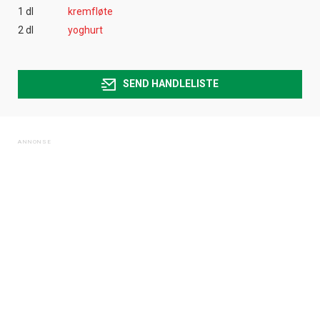
1 dl
kremfløte
2 dl
yoghurt
SEND HANDLELISTE