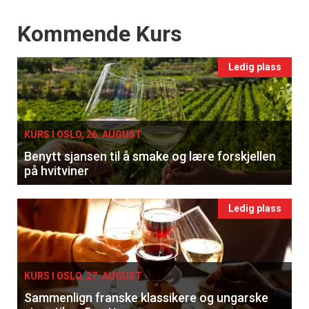
Events
Kommende Kurs
Ledig plass
KURS I OSLO, 26. AUGUST
Benytt sjansen til å smake og lære forskjellen
på hvitviner
Ledig plass
KURS I OSLO, 27. AUGUST
Sammenlign franske klassikere og ungarske