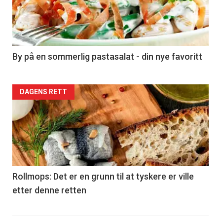
nå
-
5
By på en sommerlig pastasalat - din nye favoritt
Forsiden
DAGENS RETT
akkurat
nå
-
6
Rollmops: Det er en grunn til at tyskere er ville
etter denne retten