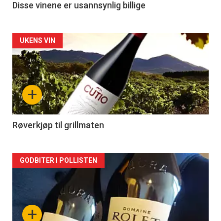
Disse vinene er usannsynlig billige
Forsiden
UKENS VIN
akkurat
nå
+
-
2
Røverkjøp til grillmaten
Forsiden
GODBITER I POLLISTEN
akkurat
nå
+