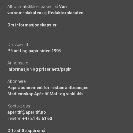
All journalistikk er basert på
Vær
varsom-plakaten
og
Redaktørplakaten
Om informasjonskapsler
Om Apéritif:
På nett og papir siden 1995
Annonsere:
Informasjon og priser nett/papir
Abonnere:
Papirabonnement for restaurantbransjen
Medlemskap Apéritif Mat- og vinklubb
Kontakt oss:
aperitif@aperitif.no
Telefon
+47 21 45 61 60
Ofte stilte spørsmål