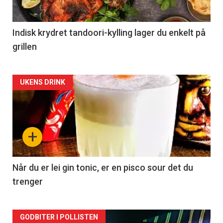
Indisk krydret tandoori-kylling lager du enkelt på
grillen
Forsiden
UKENS DRINK
akkurat
nå
+
-
2
Når du er lei gin tonic, er en pisco sour det du
trenger
Forsiden
GODBITER I POLLISTEN