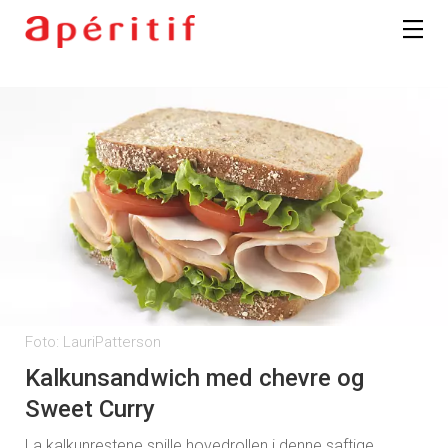
Foto: LauriPatterson
Kalkunsandwich med chevre og
Sweet Curry
La kalkunrestene spille hovedrollen i denne saftige