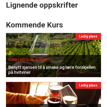
Lignende oppskrifter
Events
Kommende Kurs
Ledig plass
KURS I OSLO, 26. AUGUST
Benytt sjansen til å smake og lære forskjellen
på hvitviner
Ledig plass