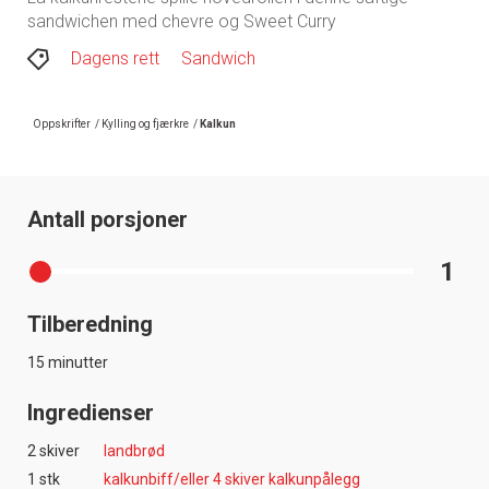
sandwichen med chevre og Sweet Curry
Dagens rett
Sandwich
Oppskrifter
/
Kylling og fjærkre
/
Kalkun
Antall porsjoner
1
Tilberedning
15 minutter
Ingredienser
2 skiver
landbrød
1 stk
kalkunbiff/eller 4 skiver kalkunpålegg