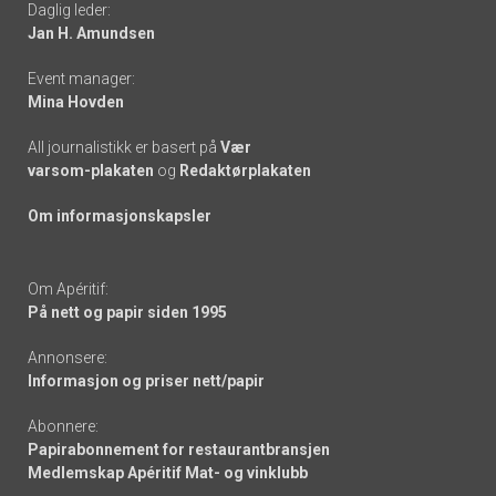
Daglig leder:
links
Jan H. Amundsen
Event manager:
Mina Hovden
All journalistikk er basert på
Vær
varsom-plakaten
og
Redaktørplakaten
Om informasjonskapsler
Om Apéritif:
På nett og papir siden 1995
Annonsere:
Informasjon og priser nett/papir
Abonnere:
Papirabonnement for restaurantbransjen
Medlemskap Apéritif Mat- og vinklubb