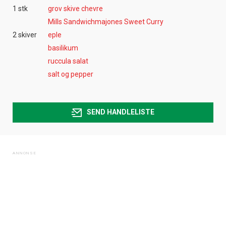
1 stk
grov skive chevre
Mills Sandwichmajones Sweet Curry
2 skiver
eple
basilikum
ruccula salat
salt og pepper
SEND HANDLELISTE