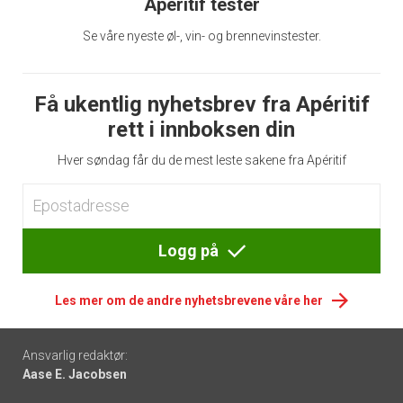
Apéritif tester
Se våre nyeste øl-, vin- og brennevinstester.
Få ukentlig nyhetsbrev fra Apéritif
rett i innboksen din
Hver søndag får du de mest leste sakene fra Apéritif
Logg på
Les mer om de andre nyhetsbrevene våre her
Footer
Ansvarlig redaktør:
Aase E. Jacobsen
-