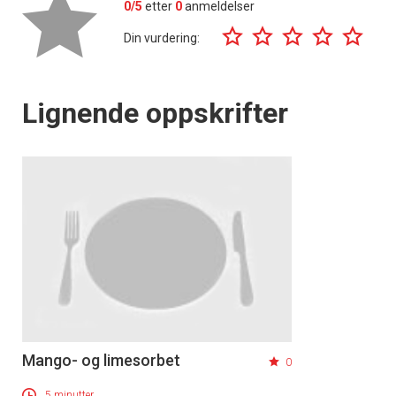
0/5
etter
0
anmeldelser
Din vurdering:
Lignende oppskrifter
Mango- og limesorbet
0
5 minutter