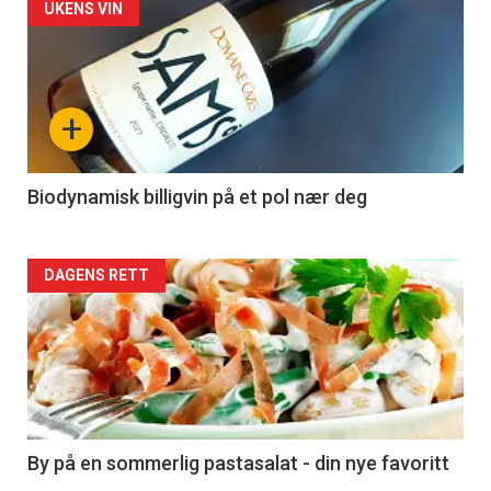
Forsiden
UKENS VIN
akkurat
nå
+
-
4
Biodynamisk billigvin på et pol nær deg
Forsiden
DAGENS RETT
akkurat
nå
-
5
By på en sommerlig pastasalat - din nye favoritt