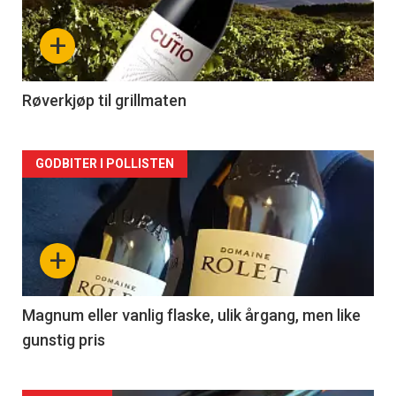
nå
+
-
2
Røverkjøp til grillmaten
Forsiden
GODBITER I POLLISTEN
akkurat
nå
+
-
3
Magnum eller vanlig flaske, ulik årgang, men like
gunstig pris