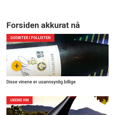
Forsiden akkurat nå
GODBITER I POLLISTEN
+
Disse vinene er usannsynlig billige
Forsiden
UKENS VIN
akkurat