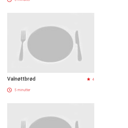
Valnøttbrød
4
5 minutter