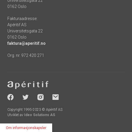
Universitetsgata 22
0162 Oslo
Fakturaadresse:
Apéritif AS
Universitetsgata 22
0162 Oslo
faktura@aperitif.no
Org. nr. 972 420 271
Footer
-
socials
Copyright 1995-2023 © Apéritif AS
Utviklet av
Ideo Solutions AS
Om informasjonskapsler