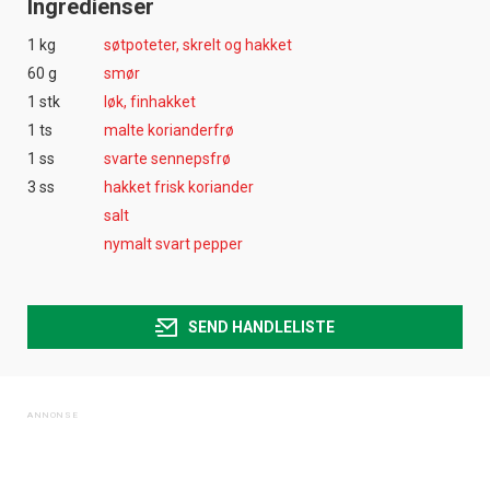
Ingredienser
1 kg
søtpoteter, skrelt og hakket
60 g
smør
1 stk
løk, finhakket
1 ts
malte korianderfrø
1 ss
svarte sennepsfrø
3 ss
hakket frisk koriander
salt
nymalt svart pepper
SEND HANDLELISTE