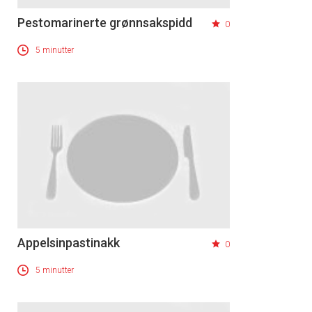
Pestomarinerte grønnsakspidd
0
5 minutter
Appelsinpastinakk
0
5 minutter