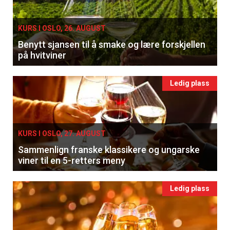
KURS I OSLO, 26. AUGUST
Benytt sjansen til å smake og lære forskjellen
på hvitviner
Ledig plass
KURS I OSLO, 27. AUGUST
Sammenlign franske klassikere og ungarske
×
viner til en 5-retters meny
Få ukentlige nyhetsbrev fra
Ledig plass
Apéritif
Vi tilbyr flere ukentlige nyhetsbrev. Du