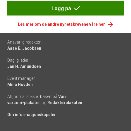
Logg på
Les mer om de andre nyhetsbrevene våre her
Footer
Ansvarlig redaktør:
Aase E. Jacobsen
-
Daglig leder:
links
Jan H. Amundsen
Event manager:
Mina Hovden
All journalistikk er basert på
Vær
varsom-plakaten
og
Redaktørplakaten
Om informasjonskapsler