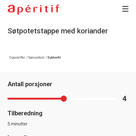
Søtpotetstappe med koriander
Oppskrifter
/
Spesialkost
/
Sukkerfri
Antall porsjoner
4
Tilberedning
5 minutter