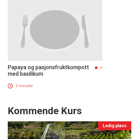
Papaya og pasjonsfruktkompott
0
med basilikum
5 minutter
Events
Kommende Kurs
Ledig plass