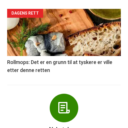
Forsiden
DAGENS RETT
akkurat
nå
-
6
Rollmops: Det er en grunn til at tyskere er ville
etter denne retten