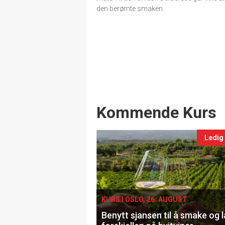
den berømte smaken.
Events
Kommende Kurs
Ledig
KURS I OSLO, 26. AUGUST
Benytt sjansen til å smake og 