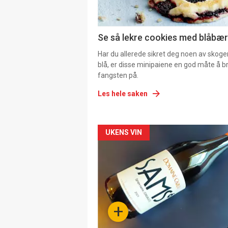
Se så lekre cookies med blåbær 
Har du allerede sikret deg noen av skoge
blå, er disse minipaiene en god måte å b
fangsten på.
Les hele saken
Forsiden
UKENS VIN
akkurat
nå
-
+
4