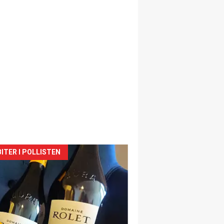
siden
ITER I POLLISTEN
urat