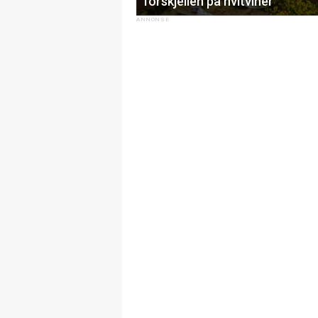
forskjellen på hvitviner