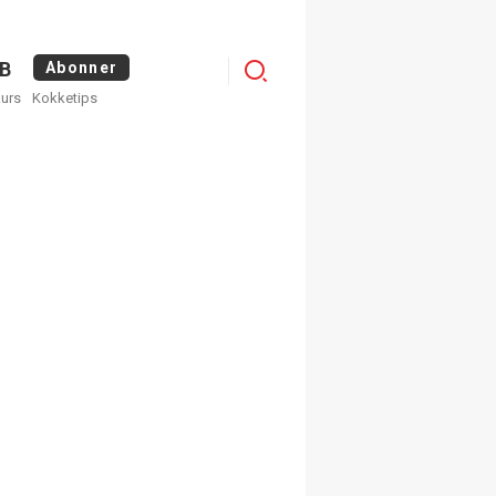
Logg
B
Abonner
kurs
Kokketips
inn