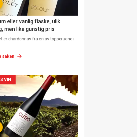
 eller vanlig flaske, ulik
, men like gunstig pris
et er chardonnay fra en av toppcruene i
e saken
siden
S VIN
urat