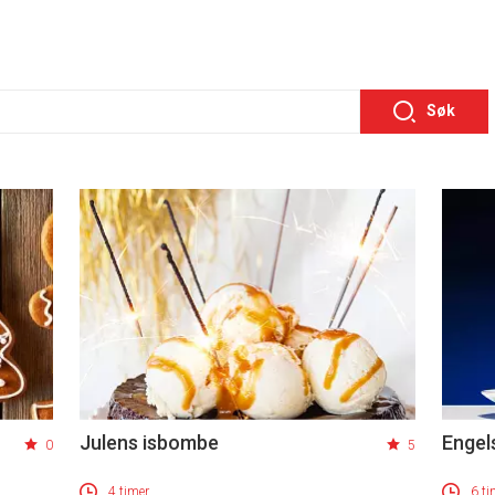
Søk
Julens isbombe
Engel
0
5
4 timer
6 ti