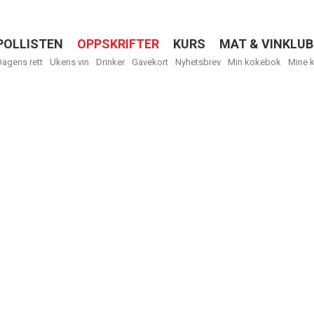
POLLISTEN
OPPSKRIFTER
KURS
MAT & VINKLUB
Menu
Dagens rett
Ukens vin
Drinker
Gavekort
Nyhetsbrev
Min kokebok
Mine 