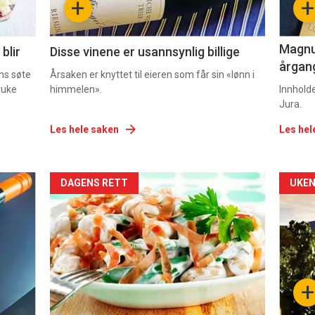
+
+
2
3
Magnum
blir
Disse vinene er usannsynlig billige
årgang
ns søte
Årsaken er knyttet til eieren som får sin «lønn i
ruke
himmelen».
Innhold
Jura.
Les hele saken
Les hel
Forsiden
For
DAGENS RETT
UKEN
akkurat
akk
nå
nå
-
-
+
5
6