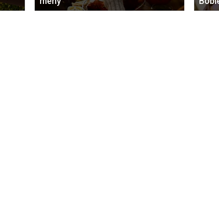
meny
Bobl