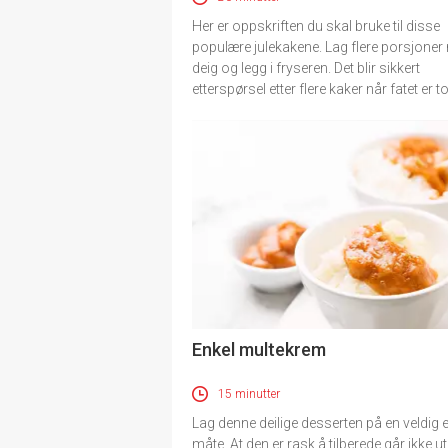
Her er oppskriften du skal bruke til disse
populære julekakene. Lag flere porsjone
deig og legg i fryseren. Det blir sikkert
etterspørsel etter flere kaker når fatet er t
Enkel multekrem
15 minutter
Lag denne deilige desserten på en veldig 
måte. At den er rask å tilberede går ikke u