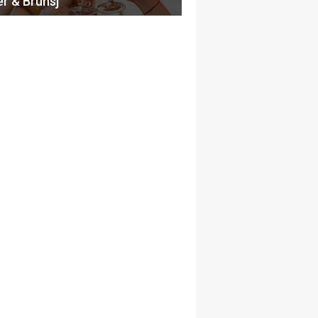
er & Brunsj