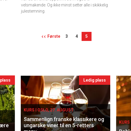
velsmakende. Og ikke minst setter alle i skikkelig
julestemning.
Første
3
4
5
 plass
Ledig plass
KURS I OSLO, 27. AUGUST
Sammenlign franske klassikere og
KURS 
lære
ungarske viner til en 5-retters