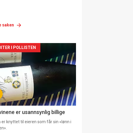
e saken
siden
ITER I POLLISTEN
urat
vinene er usannsynlig billige
er knyttet til eieren som får sin «lønn i
en».