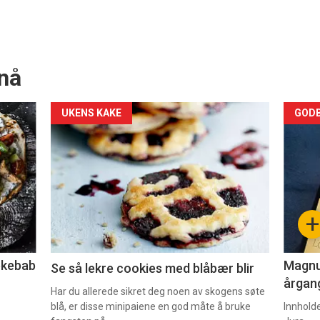
nå
Forsiden
For
UKENS KAKE
GODB
akkurat
akk
nå
nå
-
-
+
2
3
lekebab
Magnum
Se så lekre cookies med blåbær blir
årgang
Har du allerede sikret deg noen av skogens søte
blå, er disse minipaiene en god måte å bruke
Innhold