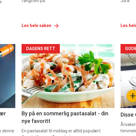
fangsten på.
Jura.
e
Les hele saken
Les hel
Forsiden
For
DAGENS RETT
GODB
akkurat
akk
nå
nå
-
-
+
5
6
nær
By på en sommerlig pastasalat - din
Disse 
nye favoritt
Årsaken 
om denne.
En pastasalat til middag er alltid populært.
himmel