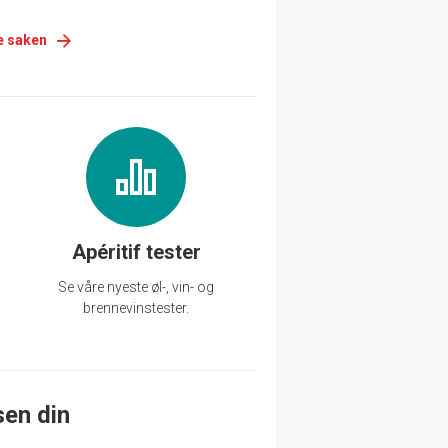
e saken
Apéritif tester
Se våre nyeste øl-, vin- og
brennevinstester.
sen din