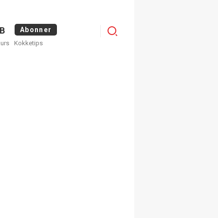
Logg
B
Abonner
kurs
Kokketips
inn