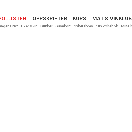
POLLISTEN
OPPSKRIFTER
KURS
MAT & VINKLUB
Menu
Dagens rett
Ukens vin
Drinker
Gavekort
Nyhetsbrev
Min kokebok
Mine 