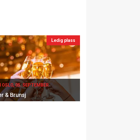
Ledig plass
I OSLO, 05. SEPTEMBER
er & Brunsj