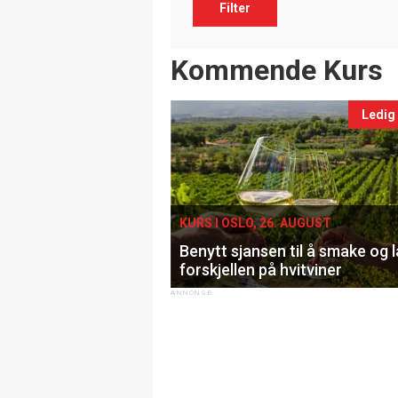
Filter
Events
Kommende Kurs
Ledig
KURS I OSLO, 26. AUGUST
Benytt sjansen til å smake og 
forskjellen på hvitviner