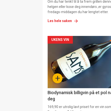
Om du har tenkt til å ta frem grillen denn
helgen eller kose deg innendørs ,er gyros
fredags-middagen du har lengtet etter.
Les hele saken
Forsiden
UKENS VIN
akkurat
nå
-
+
4
Biodynamisk billigvin på et pol 
deg
169,90 er utrolig lavt priset for en vin s