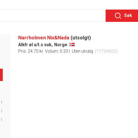
Søk
Narrholmen Nix&Nada
(utsolgt)
Alkfr øl u/t.s suk,
Norge
Pris: 24.70 kr
Volum: 0.33 l
Uten utvalg
(11794602)
1
1
1