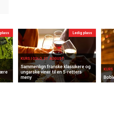
 plass
Ledig plass
KURS I OSLO, 27. AUGUST
Sammenlign franske klassikere og
KURS 
lære
ungarske viner til en 5-retters
meny
Bobl