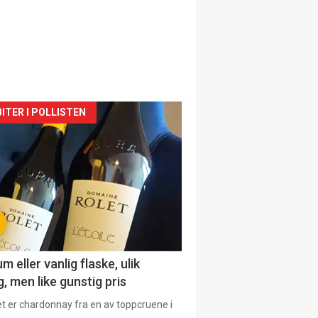
siden
ITER I POLLISTEN
urat
 eller vanlig flaske, ulik
, men like gunstig pris
et er chardonnay fra en av toppcruene i