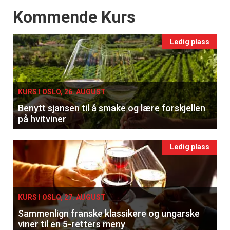
Events
Kommende Kurs
Ledig plass
KURS I OSLO, 26. AUGUST
Benytt sjansen til å smake og lære forskjellen
på hvitviner
Ledig plass
KURS I OSLO, 27. AUGUST
Sammenlign franske klassikere og ungarske
viner til en 5-retters meny