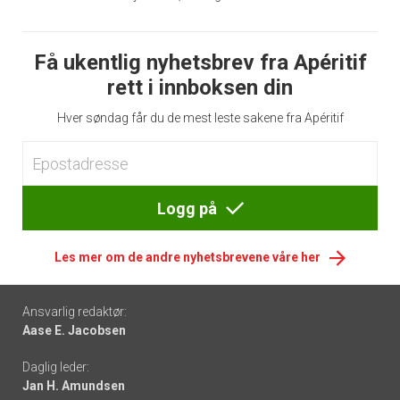
Få ukentlig nyhetsbrev fra Apéritif
rett i innboksen din
Hver søndag får du de mest leste sakene fra Apéritif
Logg på
Les mer om de andre nyhetsbrevene våre her
Footer
Ansvarlig redaktør:
Aase E. Jacobsen
-
Daglig leder:
links
Jan H. Amundsen