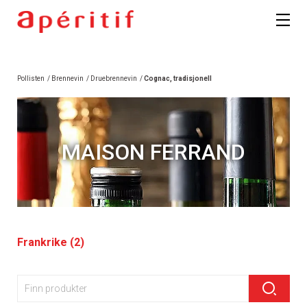
Pollisten
/
Brennevin
/
Druebrennevin
/
Cognac, tradisjonell
MAISON FERRAND
Frankrike (2)