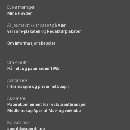
Event manager:
Mina Hovden
All journalistikk er basert på
Vær
varsom-plakaten
og
Redaktørplakaten
Om informasjonskapsler
Om Apéritif:
På nett og papir siden 1995
Annonsere:
Informasjon og priser nett/papir
Abonnere:
Papirabonnement for restaurantbransjen
Medlemskap Apéritif Mat- og vinklubb
Kontakt oss:
aperitif@aperitif.no