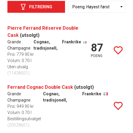
FILTRERING
Pierre Ferrand Réserve Double
Cask
(utsolgt)
Grande
Cognac,
Frankrike
87
Champagne
tradisjonell,
Pris: 779.90 kr
POENG
Volum: 0.70 l
Uten utvalg
(11438501)
Ferrand Cognac Double Cask
(utsolgt)
Grande
Cognac,
Frankrike
Champagne
tradisjonell,
Pris: 949.90 kr
Volum: 0.70 l
Bestillingsutvalget
(20528601)