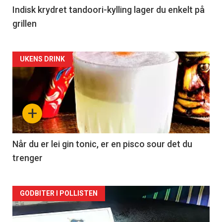
Indisk krydret tandoori-kylling lager du enkelt på
grillen
Forsiden
UKENS DRINK
akkurat
nå
+
-
2
Når du er lei gin tonic, er en pisco sour det du
trenger
Forsiden
GODBITER I POLLISTEN
akkurat