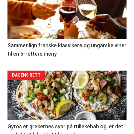
akkurat
nå
-
5
Sammenlign franske klassikere og ungarske viner
til en 5-retters meny
Forsiden
DAGENS RETT
akkurat
nå
-
6
Gyros er grekernes svar på rullekebab og er det