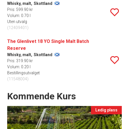
Whisky, malt,
Skottland
Pris: 599.90 kr
Volum: 0.70 l
Uten utvalg
(12409401)
The Glenlivet 18 YO Single Malt Batch
Reserve
Whisky, malt,
Skottland
Pris: 319.90 kr
Volum: 0.20 l
Bestillingsutvalget
(11548004)
Events
Kommende Kurs
Ledig plass