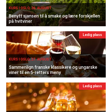
KURS I OSLO, 26. AUGUST
Benytt sjansen til å smake og lære forskjellen
på hvitviner
Ledig plass
KURS I OSLO, 27. AUGUST
Sammenlign franske klassikere og ungarske
viner til en 5-retters meny
Ledig plass