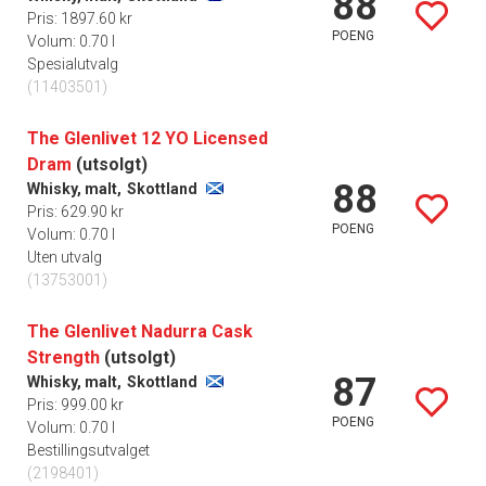
88
Pris: 1897.60 kr
POENG
Volum: 0.70 l
Spesialutvalg
(11403501)
The Glenlivet 12 YO Licensed
Dram
(utsolgt)
88
Whisky, malt,
Skottland
Pris: 629.90 kr
POENG
Volum: 0.70 l
Uten utvalg
(13753001)
The Glenlivet Nadurra Cask
Strength
(utsolgt)
87
Whisky, malt,
Skottland
Pris: 999.00 kr
POENG
Volum: 0.70 l
Bestillingsutvalget
(2198401)