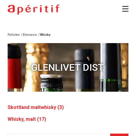
Pollisten
/
Brennevin
/
Whisky
GLENLIVET DIST.
Skottland maltwhisky (3)
Whisky, malt (17)