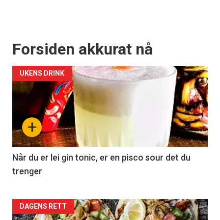
Forsiden akkurat nå
UKENS DRINK
+
Når du er lei gin tonic, er en pisco sour det du
trenger
Forsiden
DAGENS RETT