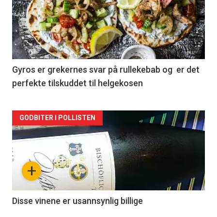
akkurat
nå
-
2
Gyros er grekernes svar på rullekebab og er det
perfekte tilskuddet til helgekosen
Forsiden
GODBITER I POLLISTEN
akkurat
nå
+
-
3
Disse vinene er usannsynlig billige