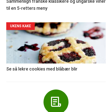
5
Sammenlign franske klassikere og ungarske viner
til en 5-retters meny
Forsiden
UKENS KAKE
akkurat
nå
-
6
Se så lekre cookies med blåbær blir