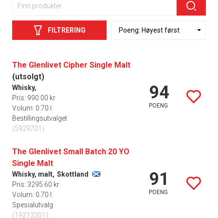
FILTRERING
The Glenlivet Cipher Single Malt
(utsolgt)
94
Whisky,
Pris: 990.00 kr
POENG
Volum: 0.70 l
Bestillingsutvalget
(5929701)
The Glenlivet Small Batch 20 YO
Single Malt
91
Whisky, malt,
Skottland
Pris: 3295.60 kr
POENG
Volum: 0.70 l
Spesialutvalg
(19213301)