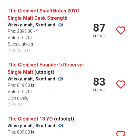
The Glenlivet Small Batch 20YO
Single Malt Cask Strength
87
Whisky, malt,
Skottland
Pris: 2899.00 kr
POENG
Volum: 0.70 l
Spesialutvalg
(20285901)
The Glenlivet Founder’s Reserve
Single Malt
(utsolgt)
83
Whisky, malt,
Skottland
Pris: 619.90 kr
POENG
Volum: 0.70 l
Uten utvalg
(3913601)
The Glenlivet 18 YO
(utsolgt)
Whisky, malt,
Skottland
Pris: 839.00 kr