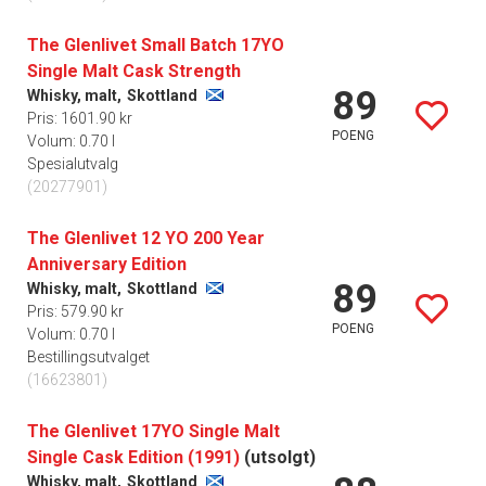
The Glenlivet Small Batch 17YO
Single Malt Cask Strength
89
Whisky, malt,
Skottland
Pris: 1601.90 kr
POENG
Volum: 0.70 l
Spesialutvalg
(20277901)
The Glenlivet 12 YO 200 Year
Anniversary Edition
89
Whisky, malt,
Skottland
Pris: 579.90 kr
POENG
Volum: 0.70 l
Bestillingsutvalget
(16623801)
The Glenlivet 17YO Single Malt
Single Cask Edition (1991)
(utsolgt)
Whisky, malt,
Skottland