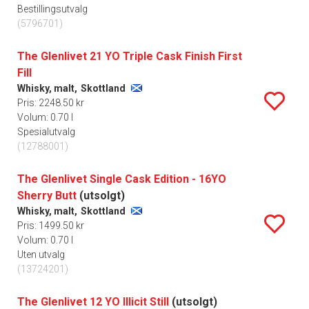
Bestillingsutvalg
(5796701)
The Glenlivet 21 YO Triple Cask Finish First
Fill
Whisky, malt,
Skottland
Pris: 2248.50 kr
Volum: 0.70 l
Spesialutvalg
(12788001)
The Glenlivet Single Cask Edition - 16YO
Sherry Butt
(utsolgt)
Whisky, malt,
Skottland
Pris: 1499.50 kr
Volum: 0.70 l
Uten utvalg
(13724201)
The Glenlivet 12 YO Illicit Still
(utsolgt)