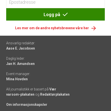
Logg på
Les mer om de andre nyhetsbrevene våre her
Footer
Ansvarlig redaktør:
Aase E. Jacobsen
-
Daglig leder:
links
Jan H. Amundsen
Event manager:
Mina Hovden
All journalistikk er basert på
Vær
varsom-plakaten
og
Redaktørplakaten
Om informasjonskapsler