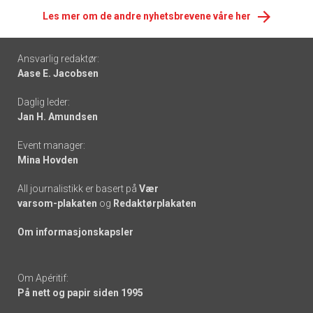
Les mer om de andre nyhetsbrevene våre her
Footer
Ansvarlig redaktør:
Aase E. Jacobsen
-
Daglig leder:
links
Jan H. Amundsen
Event manager:
Mina Hovden
All journalistikk er basert på
Vær
varsom-plakaten
og
Redaktørplakaten
Om informasjonskapsler
Om Apéritif:
På nett og papir siden 1995