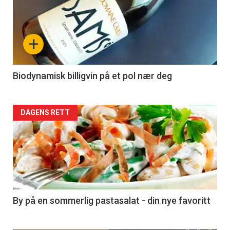
akkurat
nå
+
-
4
Biodynamisk billigvin på et pol nær deg
Forsiden
DAGENS RETT
akkurat
nå
-
5
By på en sommerlig pastasalat - din nye favoritt