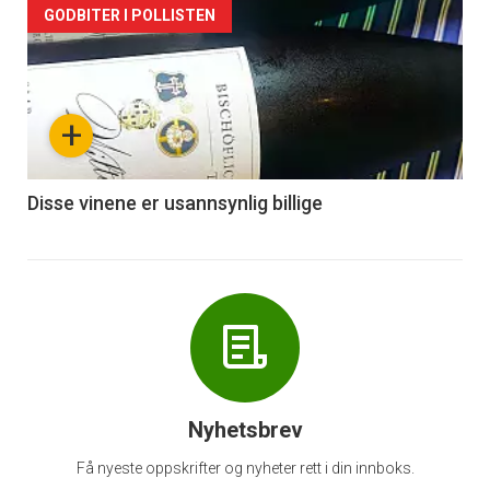
Forsiden
GODBITER I POLLISTEN
akkurat
nå
+
-
6
Disse vinene er usannsynlig billige
Nyhetsbrev
Få nyeste oppskrifter og nyheter rett i din innboks.