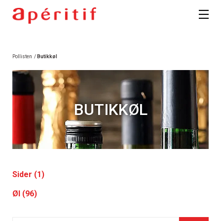
Pollisten
/
Butikkøl
BUTIKKØL
Sider (1)
Øl (96)