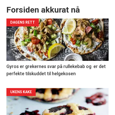
Forsiden akkurat nå
DAGENS RETT
Gyros er grekernes svar på rullekebab og er det
perfekte tilskuddet til helgekosen
Forsiden
UKENS KAKE
akkurat
nå