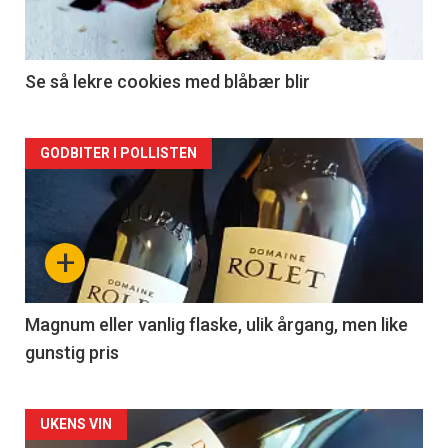
-
2
Se så lekre cookies med blåbær blir
Forsiden
GODBITER I POLLISTEN
akkurat
nå
+
-
3
Magnum eller vanlig flaske, ulik årgang, men like
gunstig pris
Forsiden
UKENS VIN