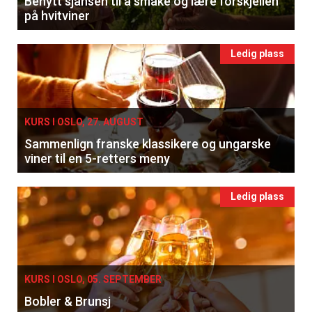
Benytt sjansen til å smake og lære forskjellen
på hvitviner
Ledig plass
KURS I OSLO, 27. AUGUST
Sammenlign franske klassikere og ungarske
viner til en 5-retters meny
Ledig plass
KURS I OSLO, 05. SEPTEMBER
Bobler & Brunsj