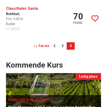
Clausthaler Santa
70
Butikkøl,
Pris: 0.00 kr
POENG
Butikk
(114899)
Første
2
3
4
Events
Kommende Kurs
Ledig plass
KURS I OSLO, 26. AUGUST