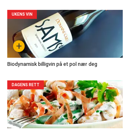
Forsiden
UKENS VIN
akkurat
nå
+
-
4
Biodynamisk billigvin på et pol nær deg
Forsiden
DAGENS RETT
akkurat
nå
-