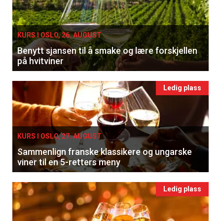
KURS I OSLO, 26. AUGUST
Benytt sjansen til å smake og lære forskjellen
på hvitviner
Ledig plass
KURS I OSLO, 27. AUGUST
Sammenlign franske klassikere og ungarske
viner til en 5-retters meny
Ledig plass