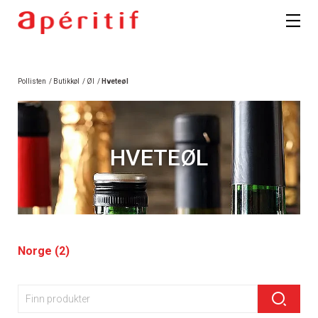
Pollisten
/
Butikkøl
/
Øl
/
Hveteøl
HVETEØL
Norge (2)