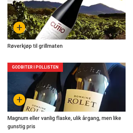
akkurat
nå
+
-
2
Røverkjøp til grillmaten
Forsiden
GODBITER I POLLISTEN
akkurat
nå
+
-
3
Magnum eller vanlig flaske, ulik årgang, men like
gunstig pris