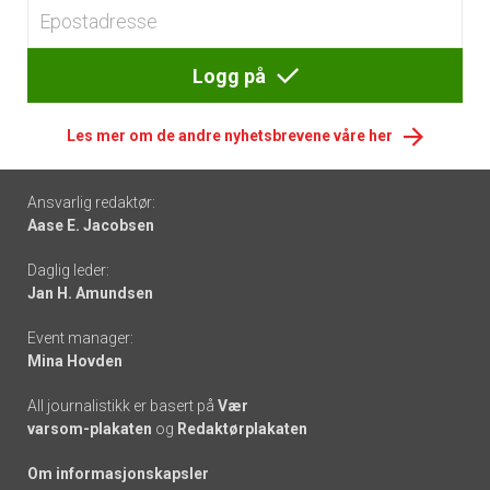
Logg på
Les mer om de andre nyhetsbrevene våre her
Footer
Ansvarlig redaktør:
Aase E. Jacobsen
-
Daglig leder:
links
Jan H. Amundsen
Event manager:
Mina Hovden
All journalistikk er basert på
Vær
varsom-plakaten
og
Redaktørplakaten
Om informasjonskapsler