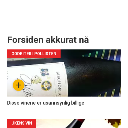
Forsiden akkurat nå
GODBITER I POLLISTEN
+
Disse vinene er usannsynlig billige
Forsiden
UKENS VIN