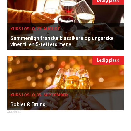
Ledig plass
KURS I OSLO, 27. AUGUST
Sammenlign franske klassikere og ungarske
viner til en 5-retters meny
Ledig plass
KURS I OSLO, 05. SEPTEMBER
Bobler & Brunsj