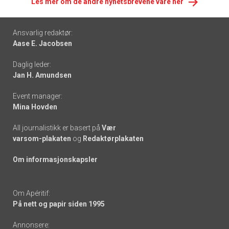
Les mer om de andre nyhetsbrevene våre her
Footer
Ansvarlig redaktør:
Aase E. Jacobsen
-
Daglig leder:
links
Jan H. Amundsen
Event manager:
Mina Hovden
All journalistikk er basert på
Vær
varsom-plakaten
og
Redaktørplakaten
Om informasjonskapsler
Om Apéritif:
På nett og papir siden 1995
Annonsere: