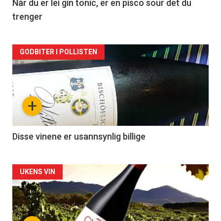
2
Når du er lei gin tonic, er en pisco sour det du
trenger
Forsiden
GODBITER I POLLISTEN
akkurat
nå
+
-
3
Disse vinene er usannsynlig billige
Forsiden
UKENS VIN
akkurat
nå