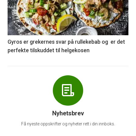
akkurat
nå
-
6
Gyros er grekernes svar på rullekebab og er det
perfekte tilskuddet til helgekosen
Nyhetsbrev
Få nyeste oppskrifter og nyheter rett i din innboks.