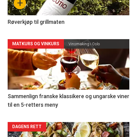
+
-
4
Røverkjøp til grillmaten
Forsiden
MATKURS OG VINKURS
Vinsmaking i Oslo
akkurat
nå
-
5
Sammenlign franske klassikere og ungarske viner
til en 5-retters meny
Forsiden
DAGENS RETT