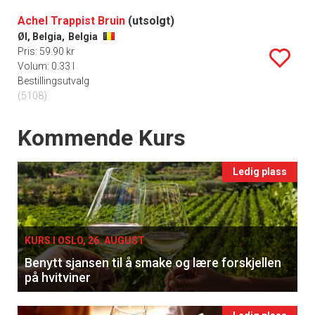
Achel Trappist Bruin
(utsolgt)
Øl, Belgia,
Belgia
Pris: 59.90 kr
Volum: 0.33 l
Bestillingsutvalg
(5108)
Events
Kommende Kurs
Ledig plass
KURS I OSLO, 26. AUGUST
Benytt sjansen til å smake og lære forskjellen
på hvitviner