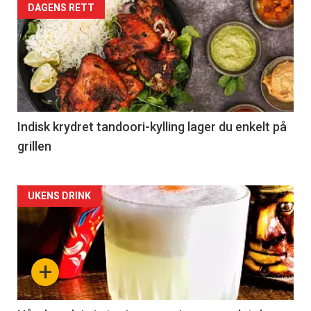
DAGENS RETT
Indisk krydret tandoori-kylling lager du enkelt på
grillen
Forsiden
UKENS DRINK
akkurat
nå
+
-