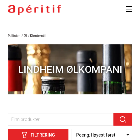
Pollisten
/
Øl
/
Klosterstil
LINDHEIM ØLKOMPANI
FILTRERING