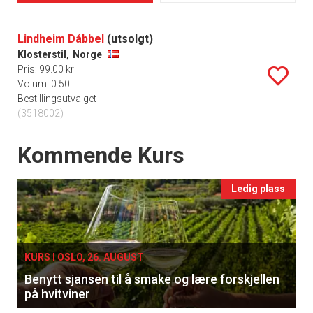
Lindheim Dåbbel
(utsolgt)
Klosterstil,
Norge
Pris: 99.00 kr
Volum: 0.50 l
Bestillingsutvalget
(3518002)
Events
Kommende Kurs
Ledig plass
KURS I OSLO, 26. AUGUST
Benytt sjansen til å smake og lære forskjellen
på hvitviner