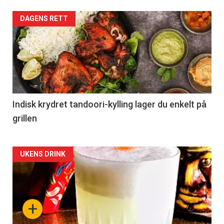
DAGENS RETT
Indisk krydret tandoori-kylling lager du enkelt på
grillen
Forsiden
UKENS DRINK
akkurat
nå
+
-