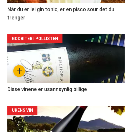
2
Når du er lei gin tonic, er en pisco sour det du
trenger
Forsiden
GODBITER I POLLISTEN
akkurat
nå
+
-
3
Disse vinene er usannsynlig billige
Forsiden
UKENS VIN
akkurat