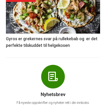
akkurat
nå
-
6
Gyros er grekernes svar på rullekebab og er det
perfekte tilskuddet til helgekosen
Nyhetsbrev
Få nyeste oppskrifter og nyheter rett i din innboks.