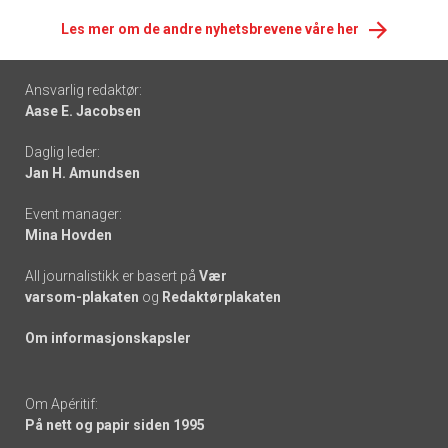
Les mer om de andre nyhetsbrevene våre her
Footer
Ansvarlig redaktør:
Aase E. Jacobsen
-
Daglig leder:
links
Jan H. Amundsen
Event manager:
Mina Hovden
All journalistikk er basert på
Vær
varsom-plakaten
og
Redaktørplakaten
Om informasjonskapsler
Om Apéritif:
På nett og papir siden 1995