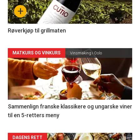
nå
+
-
4
Røverkjøp til grillmaten
Forsiden
MATKURS OG VINKURS
Vinsmaking i Oslo
akkurat
nå
-
5
Sammenlign franske klassikere og ungarske viner
til en 5-retters meny
Forsiden
DAGENS RETT