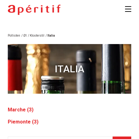
Pollisten
/
Øl
/
Klosterstil
/
Italia
ITALIA
Marche (3)
Piemonte (3)