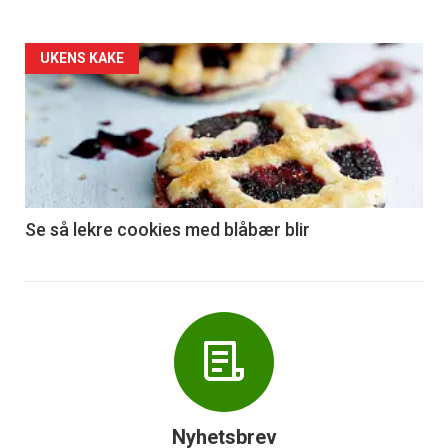
Forsiden
UKENS KAKE
akkurat
nå
-
6
Se så lekre cookies med blåbær blir
Nyhetsbrev