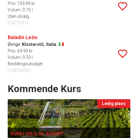
Pris: 159.90 kr
Volum: 0.75 l
Uten utvalg
(7975701)
Baladin Leön
Øvrige
Klosterstil,
Italia
Pris: 69.90 kr
Volum: 0.33 l
Bestillingsutvalget
(19653502)
Events
Kommende Kurs
Ledig plass
KURS I OSLO, 26. AUGUST