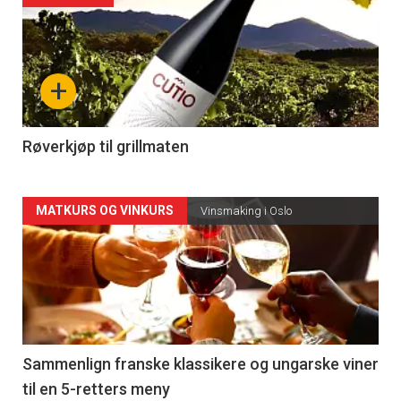
akkurat
nå
+
-
4
Røverkjøp til grillmaten
Forsiden
MATKURS OG VINKURS
Vinsmaking i Oslo
akkurat
nå
-
5
Sammenlign franske klassikere og ungarske viner
til en 5-retters meny