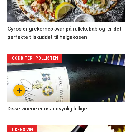
nå
-
2
Gyros er grekernes svar på rullekebab og er det
perfekte tilskuddet til helgekosen
Forsiden
GODBITER I POLLISTEN
akkurat
nå
+
-
3
Disse vinene er usannsynlig billige
Forsiden
UKENS VIN