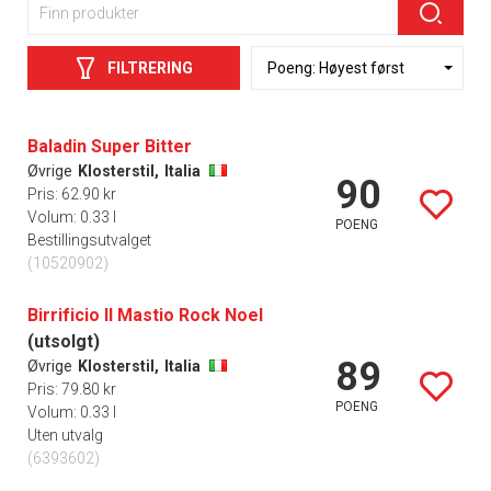
FILTRERING
Baladin Super Bitter
Øvrige
Klosterstil,
Italia
90
Pris: 62.90 kr
Volum: 0.33 l
POENG
Bestillingsutvalget
(10520902)
Birrificio Il Mastio Rock Noel
(utsolgt)
89
Øvrige
Klosterstil,
Italia
Pris: 79.80 kr
POENG
Volum: 0.33 l
Uten utvalg
(6393602)