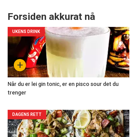
Forsiden akkurat nå
UKENS DRINK
+
Når du er lei gin tonic, er en pisco sour det du
trenger
Forsiden
DAGENS RETT
akkurat