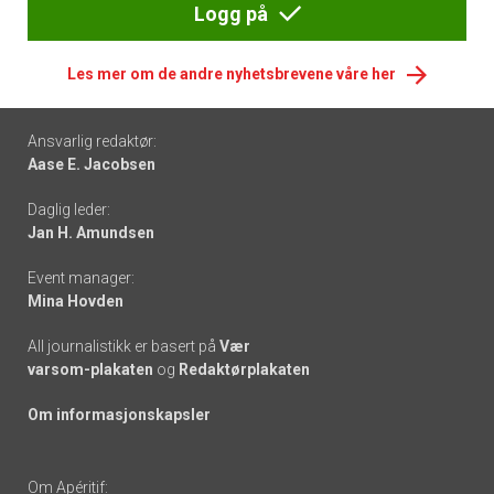
Logg på
Les mer om de andre nyhetsbrevene våre her
Footer
Ansvarlig redaktør:
Aase E. Jacobsen
-
Daglig leder:
links
Jan H. Amundsen
Event manager:
Mina Hovden
All journalistikk er basert på
Vær
varsom-plakaten
og
Redaktørplakaten
Om informasjonskapsler
Om Apéritif: