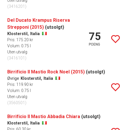
Uten utvalg
(3416201)
Del Ducato Krampus Riserva
Strepponi (2015)
(utsolgt)
75
Klosterstil,
Italia
Pris: 175.20 kr
POENG
Volum: 0.75 l
Uten utvalg
(3416101)
Birrificio Il Mastio Rock Noel (2015)
(utsolgt)
Øvrige
Klosterstil,
Italia
Pris: 119.90 kr
Volum: 0.75 l
Uten utvalg
(3560501)
Birrificio Il Mastio Abbadia Chiara
(utsolgt)
Klosterstil,
Italia
Pris: 60.30 kr