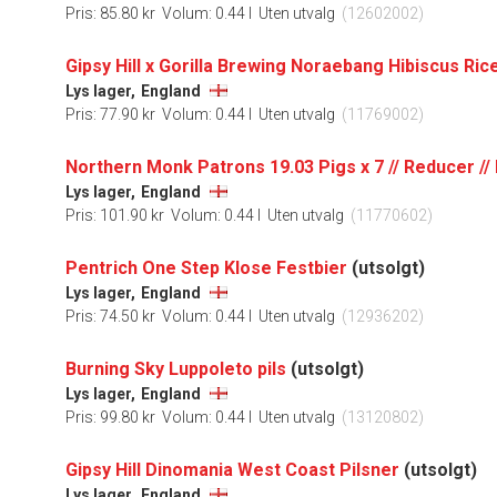
Pris: 85.80 kr
Volum: 0.44 l
Uten utvalg
(12602002)
Gipsy Hill x Gorilla Brewing Noraebang Hibiscus Ric
Lys lager,
England
Pris: 77.90 kr
Volum: 0.44 l
Uten utvalg
(11769002)
Lys lager,
England
Pris: 101.90 kr
Volum: 0.44 l
Uten utvalg
(11770602)
Pentrich One Step Klose Festbier
(utsolgt)
Lys lager,
England
Pris: 74.50 kr
Volum: 0.44 l
Uten utvalg
(12936202)
Burning Sky Luppoleto pils
(utsolgt)
Lys lager,
England
Pris: 99.80 kr
Volum: 0.44 l
Uten utvalg
(13120802)
Gipsy Hill Dinomania West Coast Pilsner
(utsolgt)
Lys lager,
England