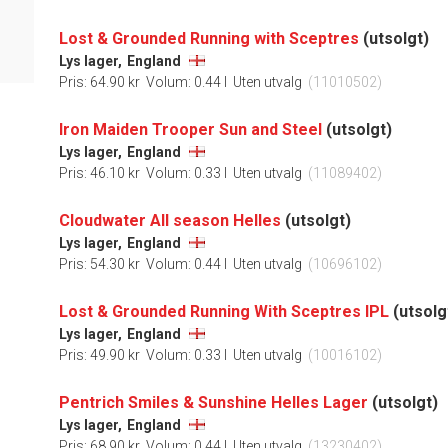
Lost & Grounded Running with Sceptres
(utsolgt)
Lys lager,
England
Pris: 64.90 kr
Volum: 0.44 l
Uten utvalg
(11010502)
Iron Maiden Trooper Sun and Steel
(utsolgt)
Lys lager,
England
Pris: 46.10 kr
Volum: 0.33 l
Uten utvalg
(11089402)
Cloudwater All season Helles
(utsolgt)
Lys lager,
England
Pris: 54.30 kr
Volum: 0.44 l
Uten utvalg
(10696102)
Lost & Grounded Running With Sceptres IPL
(utsolg
Lys lager,
England
Pris: 49.90 kr
Volum: 0.33 l
Uten utvalg
(10016102)
Pentrich Smiles & Sunshine Helles Lager
(utsolgt)
Lys lager,
England
Pris: 68.90 kr
Volum: 0.44 l
Uten utvalg
(13230402)