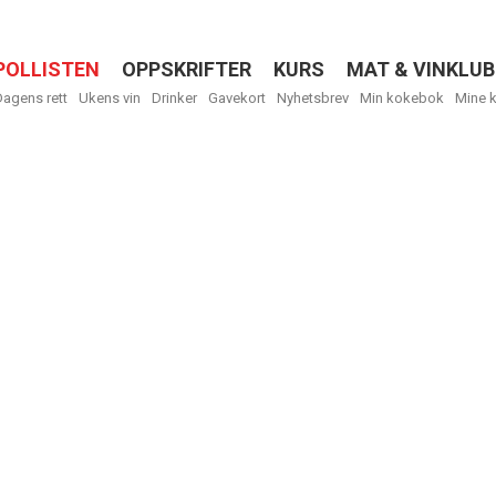
POLLISTEN
OPPSKRIFTER
KURS
MAT & VINKLUB
Menu
Dagens rett
Ukens vin
Drinker
Gavekort
Nyhetsbrev
Min kokebok
Mine 