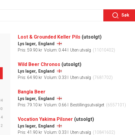
Søk
Lost & Grounded Keller Pils
(utsolgt)
Lys lager,
England
Pris: 59.90 kr
Volum: 0.44 l
Uten utvalg
(11010402)
Wild Beer Chronos
(utsolgt)
Lys lager,
England
Pris: 64.90 kr
Volum: 0.33 l
Uten utvalg
(7681702)
Bangla Beer
Lys lager,
England
34
Pris: 79.10 kr
Volum: 0.66 l
Bestillingsutvalget
(6557101)
30
4
Vocation Yakima Pilsner
(utsolgt)
2
Lys lager,
England
Pris: 41.90 kr
Volum: 0.33 l
Uten utvalg
(10841602)