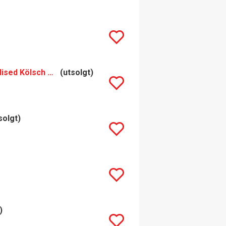
Phantom x Pipeline Interdimensional Narwhals Thiolised Kölsch Style Lager
(utsolgt)
solgt)
)