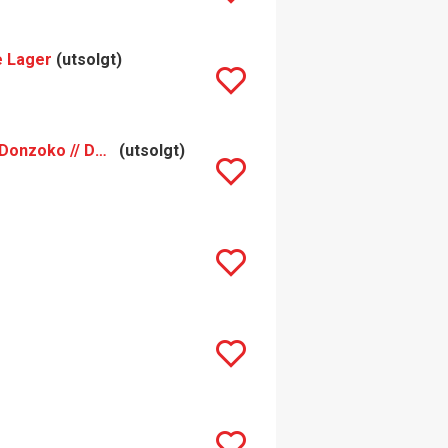
e Lager
(utsolgt)
Northern Monk Patrons 19.03 Pigs x 7 // Reducer // Donzoko // DDH NZ Pilsner
(utsolgt)