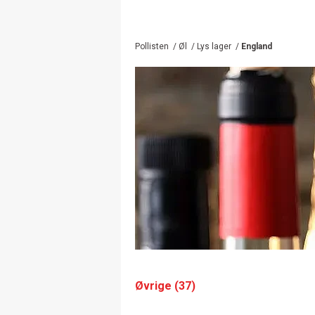
Pollisten
/
Øl
/
Lys lager
/
England
Øvrige (37)