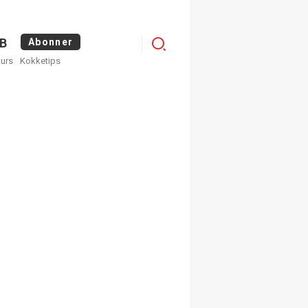
Logg
B
Abonner
kurs
Kokketips
inn