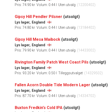
Pris: 74.90 kr
Volum: 0.44 l
Uten utvalg
(12200402)
Gipsy Hill Pendler Pilsner
(utsolgt)
Lys lager,
England
Pris: 74.80 kr
Volum: 0.44 l
Uten utvalg
(13184402)
Gipsy Hill Mesa Maibock
(utsolgt)
Lys lager,
England
Pris: 79.90 kr
Volum: 0.44 l
Uten utvalg
(14433002)
Rivington Family Patch West Coast Pils
(utsolgt)
Lys lager,
England
Pris: 93.20 kr
Volum: 0.50 l
Tilleggsutvalget
(14329502)
Fallen Acorn Double Tide Modern Lager
(utsolgt)
Lys lager,
England
Pris: 87.70 kr
Volum: 0.44 l
Uten utvalg
(14334702)
Buxton Fredkin's Cold IPA
(utsolgt)