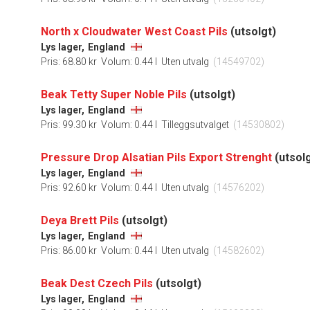
North x Cloudwater West Coast Pils
(utsolgt)
Lys lager,
England
Pris: 68.80 kr
Volum: 0.44 l
Uten utvalg
(14549702)
Beak Tetty Super Noble Pils
(utsolgt)
Lys lager,
England
Pris: 99.30 kr
Volum: 0.44 l
Tilleggsutvalget
(14530802)
Pressure Drop Alsatian Pils Export Strenght
(utsolg
Lys lager,
England
Pris: 92.60 kr
Volum: 0.44 l
Uten utvalg
(14576202)
Deya Brett Pils
(utsolgt)
Lys lager,
England
Pris: 86.00 kr
Volum: 0.44 l
Uten utvalg
(14582602)
Beak Dest Czech Pils
(utsolgt)
Lys lager,
England