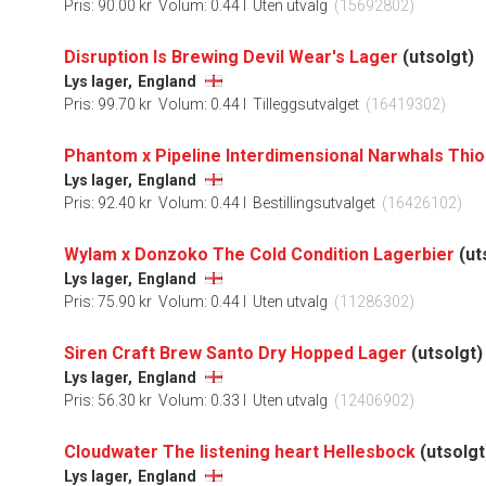
Pris: 90.00 kr
Volum: 0.44 l
Uten utvalg
(15692802)
Disruption Is Brewing Devil Wear's Lager
(utsolgt)
Lys lager,
England
Pris: 99.70 kr
Volum: 0.44 l
Tilleggsutvalget
(16419302)
Lys lager,
England
Pris: 92.40 kr
Volum: 0.44 l
Bestillingsutvalget
(16426102)
Wylam x Donzoko The Cold Condition Lagerbier
(ut
Lys lager,
England
Pris: 75.90 kr
Volum: 0.44 l
Uten utvalg
(11286302)
Siren Craft Brew Santo Dry Hopped Lager
(utsolgt)
Lys lager,
England
Pris: 56.30 kr
Volum: 0.33 l
Uten utvalg
(12406902)
Cloudwater The listening heart Hellesbock
(utsolgt
Lys lager,
England