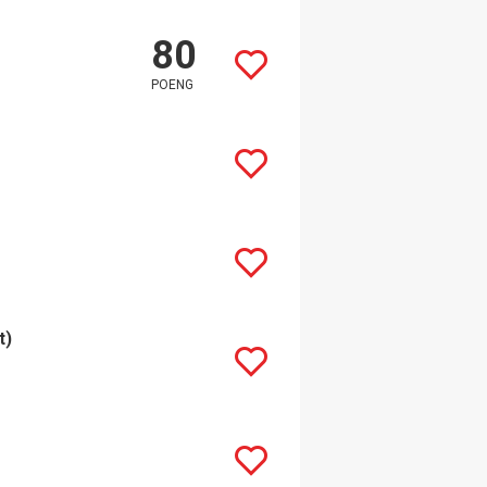
80
POENG
t)