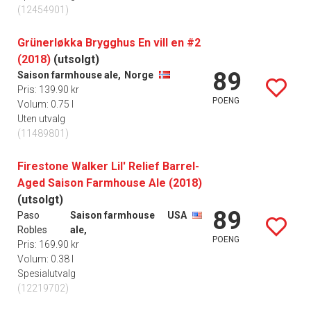
(12454901)
Grünerløkka Brygghus En vill en #2
(2018)
(utsolgt)
89
Saison farmhouse ale,
Norge
Pris: 139.90 kr
POENG
Volum: 0.75 l
Uten utvalg
(11489801)
Firestone Walker Lil' Relief Barrel-
Aged Saison Farmhouse Ale (2018)
(utsolgt)
89
Paso
Saison farmhouse
USA
Robles
ale,
POENG
Pris: 169.90 kr
Volum: 0.38 l
Spesialutvalg
(12219702)