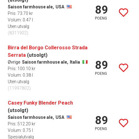
89
Saison farmhouse ale,
USA
Pris: 73.70 kr
POENG
Volum: 0.47 l
Uten utvalg
(8311902)
Birra del Borgo Collerosso Strada
Serrata
(utsolgt)
89
Øvrige
Saison farmhouse ale,
Italia
Pris: 100.10 kr
POENG
Volum: 0.38 l
Uten utvalg
(11997802)
Casey Funky Blender Peach
(utsolgt)
89
Saison farmhouse ale,
USA
Pris: 512.20 kr
POENG
Volum: 0.75 l
Spesialutvalg