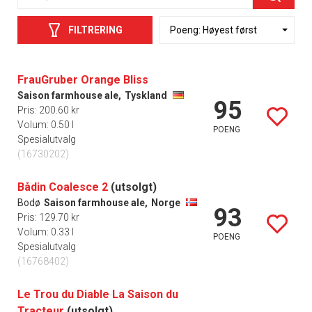
FILTRERING
FrauGruber Orange Bliss
Saison farmhouse ale,
Tyskland
95
Pris: 200.60 kr
Volum: 0.50 l
POENG
Spesialutvalg
(16730202)
Bådin Coalesce 2
(utsolgt)
Bodø
Saison farmhouse ale,
Norge
93
Pris: 129.70 kr
Volum: 0.33 l
POENG
Spesialutvalg
(16768402)
Le Trou du Diable La Saison du
Tracteur
(utsolgt)