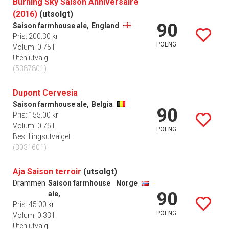
Burning Sky Saison Anniversaire
(2016)
(utsolgt)
90
Saison farmhouse ale,
England
Pris: 200.30 kr
POENG
Volum: 0.75 l
Uten utvalg
(5387801)
Dupont Cervesia
Saison farmhouse ale,
Belgia
90
Pris: 155.00 kr
Volum: 0.75 l
POENG
Bestillingsutvalget
(3031601)
Aja Saison terroir
(utsolgt)
Drammen
Saison farmhouse
Norge
90
ale,
Pris: 45.00 kr
POENG
Volum: 0.33 l
Uten utvalg