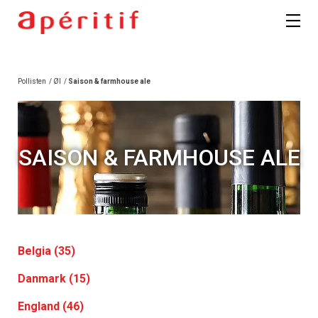
Pollisten
/
Øl
/
Saison & farmhouse ale
SAISON & FARMHOUSE ALE
Belgia (35)
Danmark (15)
England (46)