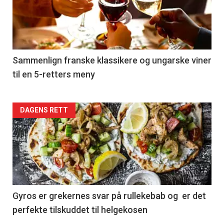
nå
-
5
Sammenlign franske klassikere og ungarske viner
til en 5-retters meny
Forsiden
DAGENS RETT
akkurat
nå
-
6
Gyros er grekernes svar på rullekebab og er det
perfekte tilskuddet til helgekosen