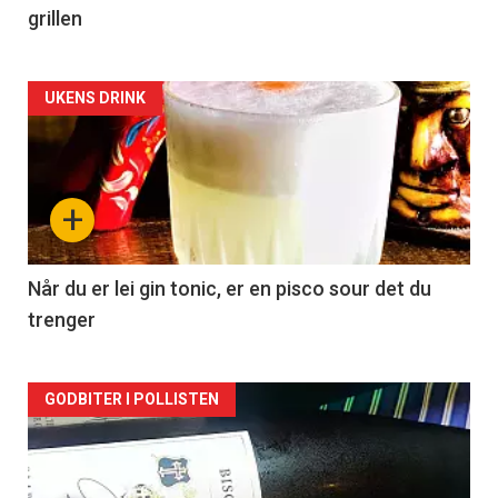
grillen
Forsiden
UKENS DRINK
akkurat
nå
+
-
2
Når du er lei gin tonic, er en pisco sour det du
trenger
Forsiden
GODBITER I POLLISTEN
akkurat