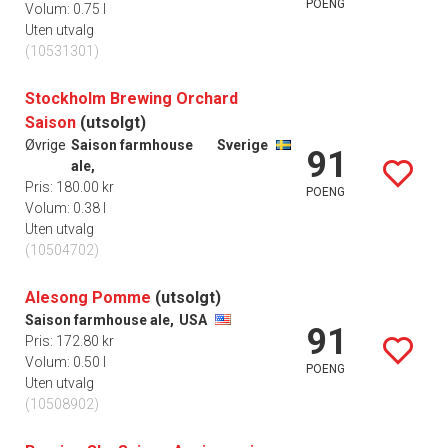
POENG
Volum: 0.75 l
Uten utvalg
(10531301)
Stockholm Brewing Orchard
Saison
(utsolgt)
Øvrige
Saison farmhouse
Sverige
91
ale,
Pris: 180.00 kr
POENG
Volum: 0.38 l
Uten utvalg
(10504702)
Alesong Pomme
(utsolgt)
Saison farmhouse ale,
USA
91
Pris: 172.80 kr
Volum: 0.50 l
POENG
Uten utvalg
(10508902)