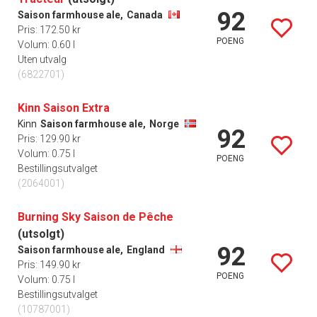
92
Saison farmhouse ale,
Canada
Pris: 172.50 kr
POENG
Volum: 0.60 l
Uten utvalg
(6822701)
Kinn Saison Extra
Kinn
Saison farmhouse ale,
Norge
92
Pris: 129.90 kr
Volum: 0.75 l
POENG
Bestillingsutvalget
(2064001)
Burning Sky Saison de Pêche
(utsolgt)
92
Saison farmhouse ale,
England
Pris: 149.90 kr
POENG
Volum: 0.75 l
Bestillingsutvalget
(10787001)