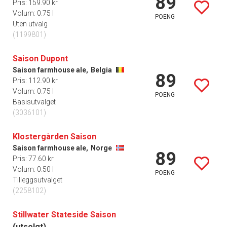
89
Pris: 159.90 kr
Volum: 0.75 l
POENG
Uten utvalg
(1199801)
Saison Dupont
Saison farmhouse ale,
Belgia
89
Pris: 112.90 kr
Volum: 0.75 l
POENG
Basisutvalget
(3036101)
Klostergården Saison
Saison farmhouse ale,
Norge
89
Pris: 77.60 kr
Volum: 0.50 l
POENG
Tilleggsutvalget
(2258102)
Stillwater Stateside Saison
(utsolgt)