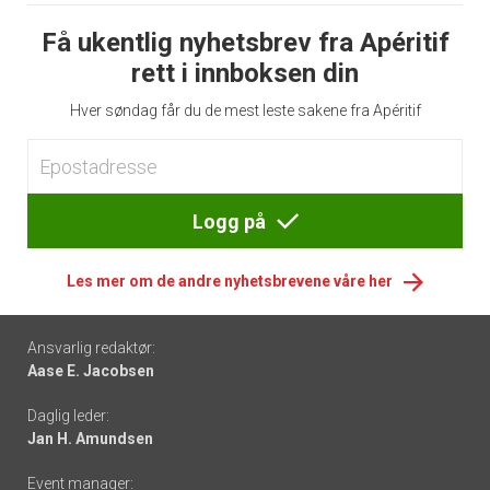
Få ukentlig nyhetsbrev fra Apéritif
rett i innboksen din
Hver søndag får du de mest leste sakene fra Apéritif
Logg på
Les mer om de andre nyhetsbrevene våre her
Footer
Ansvarlig redaktør:
Aase E. Jacobsen
-
Daglig leder:
links
Jan H. Amundsen
Event manager: