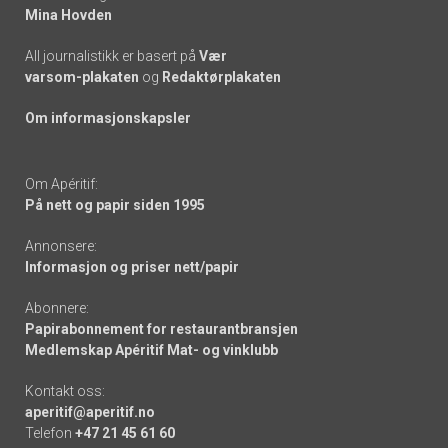
Mina Hovden
All journalistikk er basert på
Vær
varsom-plakaten
og
Redaktørplakaten
Om informasjonskapsler
Om Apéritif:
På nett og papir siden 1995
Annonsere:
Informasjon og priser nett/papir
Abonnere:
Papirabonnement for restaurantbransjen
Medlemskap Apéritif Mat- og vinklubb
Kontakt oss:
aperitif@aperitif.no
Telefon
+47 21 45 61 60