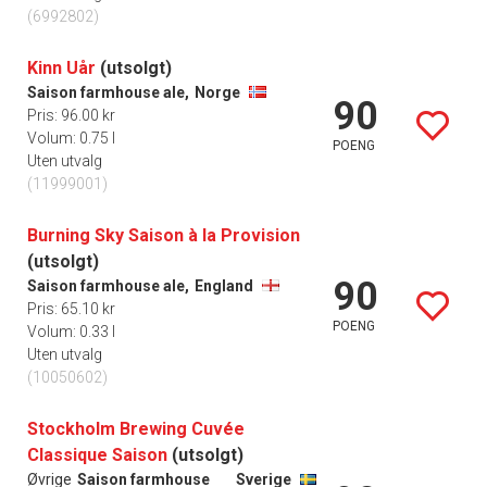
(6992802)
Kinn Uår
(utsolgt)
Saison farmhouse ale,
Norge
90
Pris: 96.00 kr
Volum: 0.75 l
POENG
Uten utvalg
(11999001)
Burning Sky Saison à la Provision
(utsolgt)
90
Saison farmhouse ale,
England
Pris: 65.10 kr
POENG
Volum: 0.33 l
Uten utvalg
(10050602)
Stockholm Brewing Cuvée
Classique Saison
(utsolgt)
Øvrige
Saison farmhouse
Sverige