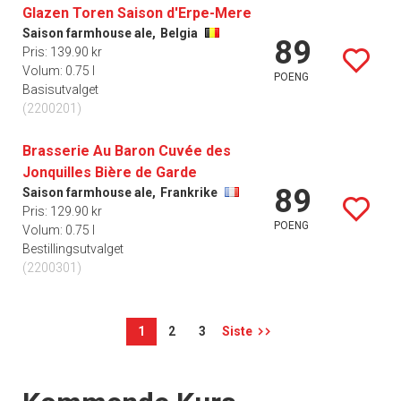
Glazen Toren Saison d'Erpe-Mere
Saison farmhouse ale,
Belgia
89
Pris: 139.90 kr
Volum: 0.75 l
POENG
Basisutvalget
(2200201)
Brasserie Au Baron Cuvée des
Jonquilles Bière de Garde
89
Saison farmhouse ale,
Frankrike
Pris: 129.90 kr
POENG
Volum: 0.75 l
Bestillingsutvalget
(2200301)
1
2
3
Siste
Events