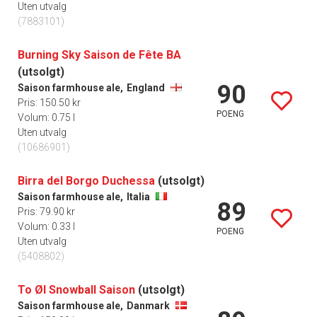
Uten utvalg
(7883101)
Burning Sky Saison de Fête BA
(utsolgt)
90
Saison farmhouse ale,
England
Pris: 150.50 kr
POENG
Volum: 0.75 l
Uten utvalg
(10686901)
Birra del Borgo Duchessa
(utsolgt)
Saison farmhouse ale,
Italia
89
Pris: 79.90 kr
Volum: 0.33 l
POENG
Uten utvalg
(5408802)
To Øl Snowball Saison
(utsolgt)
Saison farmhouse ale,
Danmark