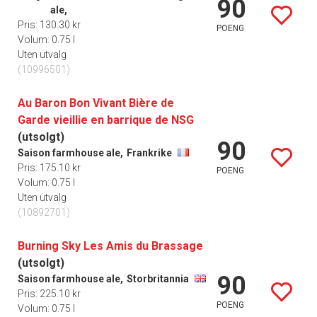
90
ale,
Pris: 130.30 kr
POENG
Volum: 0.75 l
Uten utvalg
(10996501)
Au Baron Bon Vivant Bière de
Garde vieillie en barrique de NSG
(utsolgt)
90
Saison farmhouse ale,
Frankrike
Pris: 175.10 kr
POENG
Volum: 0.75 l
Uten utvalg
(10892701)
Burning Sky Les Amis du Brassage
(utsolgt)
90
Saison farmhouse ale,
Storbritannia
Pris: 225.10 kr
POENG
Volum: 0.75 l