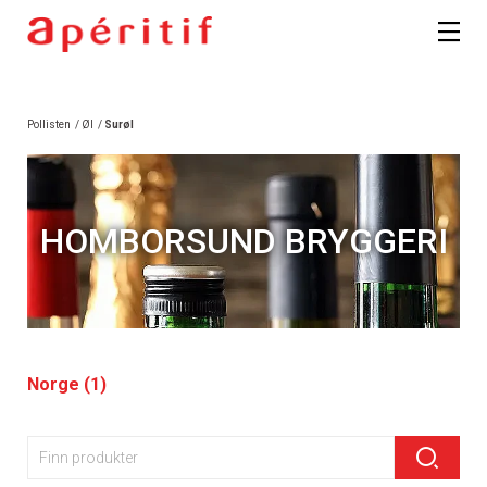
Pollisten
/
Øl
/
Surøl
HOMBORSUND BRYGGERI
Norge (1)