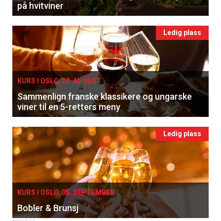
på hvitviner
Ledig plass
KURS I OSLO, 27. AUGUST
Sammenlign franske klassikere og ungarske
viner til en 5-retters meny
Ledig plass
KURS I OSLO, 05. SEPTEMBER
Bobler & Brunsj