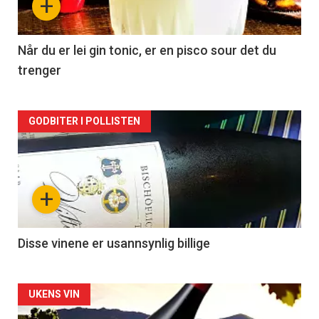
+
-
2
Når du er lei gin tonic, er en pisco sour det du
trenger
Forsiden
GODBITER I POLLISTEN
akkurat
nå
+
-
3
Disse vinene er usannsynlig billige
Forsiden
UKENS VIN