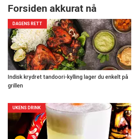
Forsiden akkurat nå
DAGENS RETT
Indisk krydret tandoori-kylling lager du enkelt på
grillen
Forsiden
UKENS DRINK
akkurat
nå