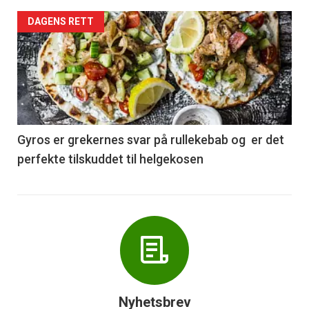
Forsiden
DAGENS RETT
akkurat
nå
-
6
Gyros er grekernes svar på rullekebab og er det
perfekte tilskuddet til helgekosen
Nyhetsbrev