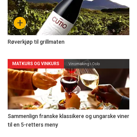
akkurat
nå
+
-
4
Røverkjøp til grillmaten
Forsiden
MATKURS OG VINKURS
Vinsmaking i Oslo
akkurat
nå
-
5
Sammenlign franske klassikere og ungarske viner
til en 5-retters meny