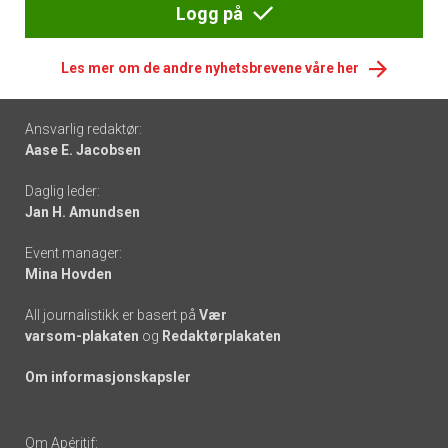
Logg på
Les mer om de andre nyhetsbrevene våre her
Footer
Ansvarlig redaktør:
Aase E. Jacobsen
-
Daglig leder:
links
Jan H. Amundsen
Event manager:
Mina Hovden
All journalistikk er basert på
Vær
varsom-plakaten
og
Redaktørplakaten
Om informasjonskapsler
Om Apéritif: