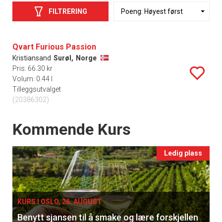
FILTRERING
Qvart Furious Passion
Kristiansand
Surøl,
Norge
Pris: 66.30 kr
Volum: 0.44 l
Tilleggsutvalget
(20386302)
Events
Kommende Kurs
Ledig plass
KURS I OSLO, 26. AUGUST
Benytt sjansen til å smake og lære forskjellen