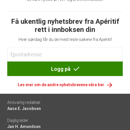
Få ukentlig nyhetsbrev fra Apéritif
rett i innboksen din
Hver søndag får du de mest leste sakene fra Apéritif
Logg på
Les mer om de andre nyhetsbrevene våre her
Footer
Ansvarlig redaktør:
Aase E. Jacobsen
-
Daglig leder:
links
Jan H. Amundsen