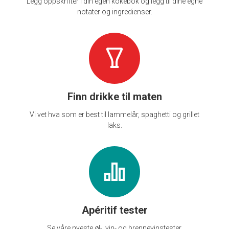
Legg oppskrifter i din egen kokebok og legg til dine egne
notater og ingredienser.
Finn drikke til maten
Vi vet hva som er best til lammelår, spaghetti og grillet
laks.
Apéritif tester
Se våre nyeste øl-, vin- og brennevinstester.