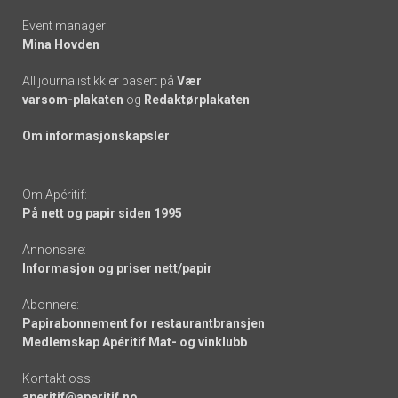
Event manager:
Mina Hovden
All journalistikk er basert på
Vær
varsom-plakaten
og
Redaktørplakaten
Om informasjonskapsler
Om Apéritif:
På nett og papir siden 1995
Annonsere:
Informasjon og priser nett/papir
Abonnere:
Papirabonnement for restaurantbransjen
Medlemskap Apéritif Mat- og vinklubb
Kontakt oss:
aperitif@aperitif.no