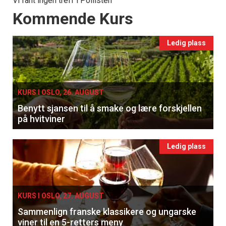
Vi fant ingen treff i Pollisten
Events
Kommende Kurs
Ledig plass
KURS I OSLO, 26. AUGUST
Benytt sjansen til å smake og lære forskjellen
på hvitviner
Ledig plass
KURS I OSLO, 27. AUGUST
Sammenlign franske klassikere og ungarske
viner til en 5-retters meny