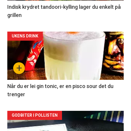
Indisk krydret tandoori-kylling lager du enkelt på
grillen
Forsiden
UKENS DRINK
akkurat
nå
+
-
2
Når du er lei gin tonic, er en pisco sour det du
trenger
Forsiden
GODBITER I POLLISTEN
akkurat