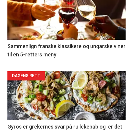
akkurat
nå
-
5
Sammenlign franske klassikere og ungarske viner
til en 5-retters meny
Forsiden
DAGENS RETT
akkurat
nå
-
6
Gyros er grekernes svar på rullekebab og er det